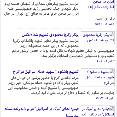
مراسم تشییع پیکرهای شماری از شهدای هسته‌ای و
دیگر شهدای جنگ تحمیلی رژیم صهیونیستی علیه
ایران در صحن حرم امامزاده صالح (ع) تهران در حال
برگزاری است.
۷ تیر ۰۴ - ۱۵:۲۹
پیکر زکریا محمودی تشییع شد +‌عکس
مراسم تشییع پیکر مطهر شهید والامقام، زکریا
محمودی، که در پی حمله متجاوزانه رژیم
صهیونیستی به فیض عظیم شهادت نائل آمده بود، با حضور پرشور مردم
شهیدپرور و مسئولین شهرستان اسدآباد برگزار شد.
۳ تیر ۰۴ - ۱۵:۰۱
تشییع باشکوه ۲ شهید حمله اسرائیل در کرج‌
‌مردم انقلابی کرج با حضور پرشور در خیابان‌های
شهر، پیکر پاک دو شهید حمله موشکی اخیر رژیم
صهیونیستی را تشییع کرده و ضمن محکومیت این
جنایت، بر تداوم راه شهدا و دفاع از عزت ملی تأکید کردند.
۱ تیر ۰۴ - ۱۸:۰۷
فیلم/ ندای "مرگ بر اسرائیل" در برنامه زنده شبکه
سه سیما