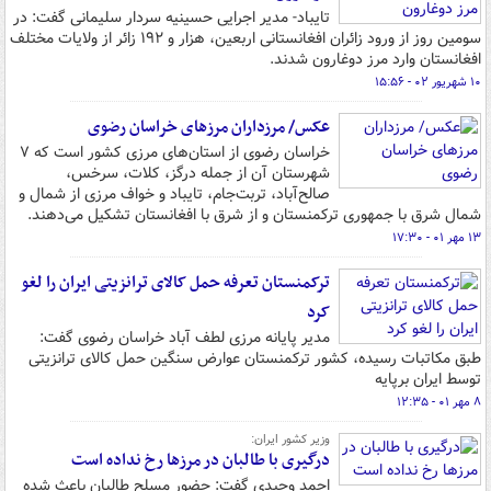
تایباد- مدیر اجرایی حسینیه سردار سلیمانی گفت: در
سومین روز از ورود زائران افغانستانی اربعین، هزار و ۱۹۲ زائر از ولایات مختلف
افغانستان وارد مرز دوغارون شدند.
۱۰ شهریور ۰۲ - ۱۵:۵۶
عکس/ مرزداران مرزهای خراسان رضوی
خراسان رضوی از استان‌های مرزی کشور است که ۷
شهرستان آن از جمله درگز، کلات، سرخس،
صالح‌آباد، تربت‌جام، تایباد و خواف مرزی از شمال و
شمال‌ شرق با جمهوری ترکمنستان و از شرق با افغانستان تشکیل می‌دهند.
۱۳ مهر ۰۱ - ۱۷:۳۰
ترکمنستان تعرفه حمل کالای ترانزیتی ایران را لغو
کرد
مدیر پایانه مرزی لطف آباد خراسان رضوی گفت:
طبق مکاتبات رسیده، کشور ترکمنستان عوارض سنگین حمل کالای ترانزیتی
توسط ایران برپایه
۸ مهر ۰۱ - ۱۲:۳۵
وزیر کشور ایران:
درگیری با طالبان در مرزها رخ نداده است
احمد وحیدی گفت: حضور مسلح طالبان باعث شده