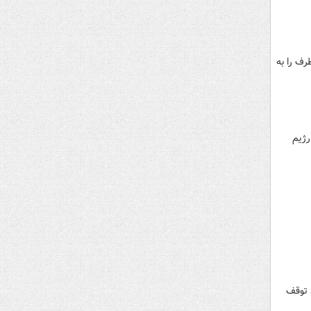
ف را به
رژیم
 توقف