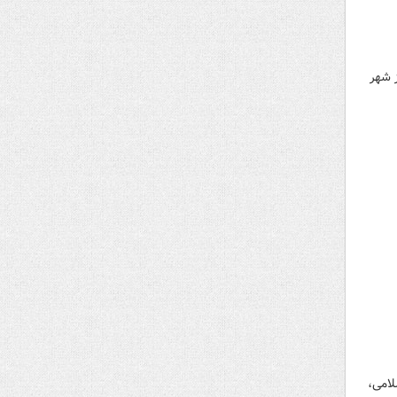
 شهر
لامی،