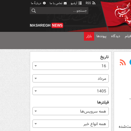
RSS
آرشیو
تماس با ما
دربارهٔ ما
MASHREGH
NEWS
یلم
دیدگاه
پیوندها
بازار
تاریخ
16
مرداد
1405
فیلترها
همه سرویس‌ها
همه انواع خبر
اشت‌شده