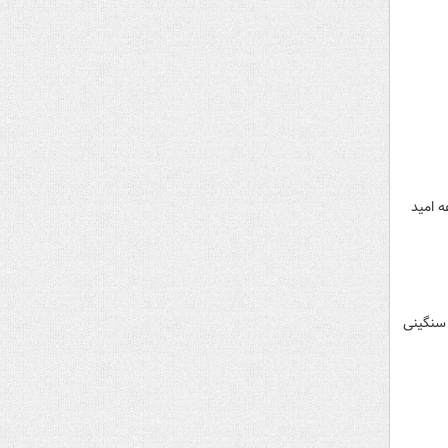
 امید
 سنگینی