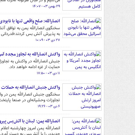
می‌کنیم و در قبال هرگونه تحرک مت
۲۹ بهمن ۰۳ - ۱۴:۰۷
انصارالله: صلح واقعی تنها با نابو
سخنگوی انصارالله یمن به توافق آت
به پذیرش آتش بس کردند؛قدردانی ک
۲۷ دی ۰۳ - ۱۰:۰۹
واکنش انصارالله به تجاوز مجدد آمر
جنبش انصارالله در واکنش به تجاوز
حمایت از غزه ادامه خواهد داد.
۱۱ دی ۰۳ - ۱۷:۵۰
واکنش جنبش انصارالله به حملات 
سخنگوی جنبش انصارالله یمن در وا
تجاوزات وحشیانه‌ای در صنعا پایتخت
۶ دی ۰۳ - ۱۹:۲۶
انصارالله یمن: لبنان با آتش‌بس پ
انصارالله یمن امروز چهارشنبه اعلام
جدیدی را با آتش‌بس به دست آورد.