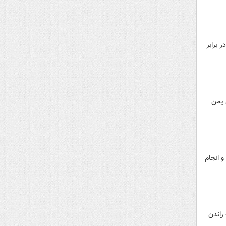
 برابر
مشاور مقام معظم رهبری در امور بین الملل در گفتگوی تلفنی با سخنگو و رئیس هیئت مذاکره کننده دولت نجات ملی ‎یمن
 انجام
 راندن