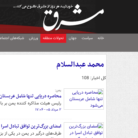
خانه
سیاست
جهان
تحولات منطقه
ورزش
شبکه‌های اجتماع
محمد عبدالسلام
کل اخبار: 108
یمن:
محاصره دریایی تنها شامل عربستان
رئیس هیئت مذاکره کننده یمن بر باز
۲ مرداد ۰۵ - ۱۷:۰۴
امضای بزرگ‌ترین توافق تبادل اسرا 
طرف‌های درگیر در یمن در یکی از بزر