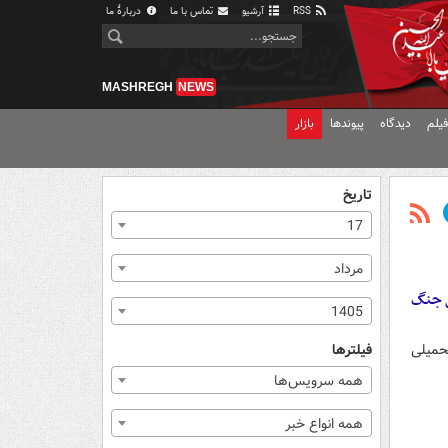
RSS
آرشیو
تماس با ما
دربارهٔ ما
MASHREGH
NEWS
یلم
دیدگاه
پیوندها
بازار
تاریخ
17
مرداد
ل جنگ
1405
حمیلی
فیلترها
همه سرویس‌ها
همه انواع خبر