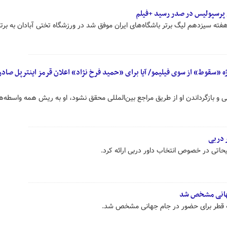
ی پرسپولیس در صدر رسید +فیلم
فته سیزدهم لیگ برتر باشگاه‌های ایران موفق شد در ورزشگاه تختی آبادان به برت
«سقوط» از سوی فیلیمو/ آیا برای «حمید فرخ نژاد» اعلان قرمز اینترپل صادر
ی و بازگرداندن او از طریق مراجع بین‌المللی محقق نشود، او به ریش همه واسطه‌ه
 دربی
حاتی در خصوص انتخاب داور دربی ارائه کرد.
 جهانی مشخص شد
به قطر برای حضور در جام جهانی مشخص شد.