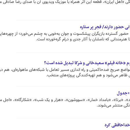
ی «اهل ایران»، قطعه‌ این اثر همراه با موزیک ویدیوی آن با صدای رضا صادقی م
نی حضور دارند/ فجر پر ستاره
 حضور گسترده بازیگران پیشکسوت و جوان به‌خوبی به چشم می‌خورد؛ از چهره‌هایی
هنرمندانی که نامشان با آثار جدی و درام گره‌خورده است.
 دوم «خانه فیلم» سعیدخانی و شرکا تبدیل شده است؟
واضع صریح ضدحاکمیتی و راه اندازی مسیر تعامل با شبکه‌های ماهواره‌ای، هم د
بی ظاهر می‌شود و هم تهیه‌کنندگی پروژه‌های منتخب.
، «برتا»، «بامداد خمار»، «سووشون»، ‌«هزار و یک شب»، «شکارگاه»، «اجل م
گی منتشر می‌شوند.
ن خداحافظی کرد