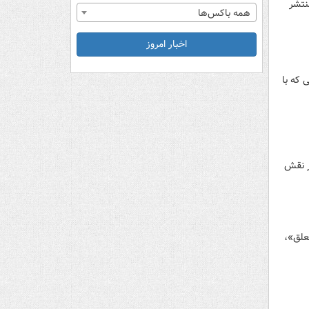
نتشر
همه باکس‌ها
اخبار امروز
 که با
ر نقش
علق»،