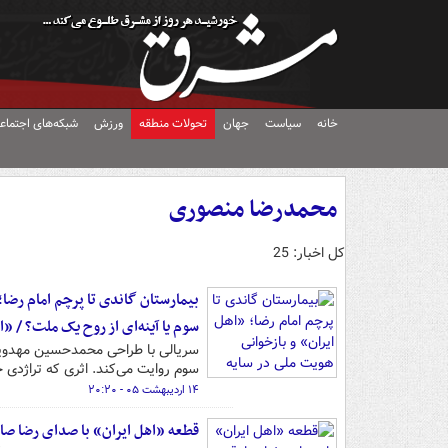
خانه
سیاست
جهان
تحولات منطقه
ورزش
شبکه‌های اجتماع
محمدرضا منصوری
کل اخبار: 25
بیمارستان گاندی تا پرچم امام رضا
سوم یا آینه‌ای از روح یک ملت؟ / «
سریالی با طراحی محمدحسین مهدویان
سوم روایت می‌کند. اثری که تراژدی 
۱۴ اردیبهشت ۰۵ - ۲۰:۲۰
قطعه‌ «اهل ایران» با صدای رضا 