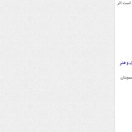
 است اثر
 و هنر
همچنان