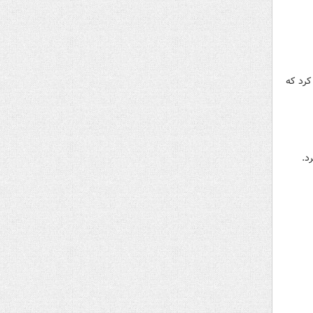
کرد که
د.