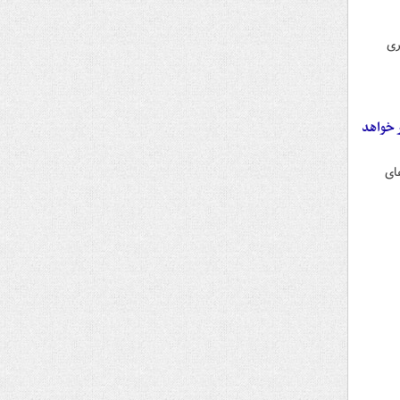
ری
 خواهد
ای