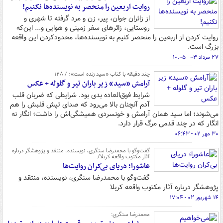
روایت اربعین را منحصر به نویسنده‌ها نکنیم!
از زائران جوان، پیر، زن و مرد گرفته تا شهری و
روستایی، زائرهای سفر زمینی و هوایی و... این‌که
روایت کردن از اربعین را منحصر کنیم به نویسنده‌ها، محدودکردن این واقعه
بزرگ است.
۲۷ مرداد ۰۳ - ۱۰:۰۵
چند دقیقه با کتاب «سید زنده است»؛ / ۱۲۸
آرامش «سید» زیر باران تیر و گلوله + عکس
شرایط فوق‌العاده بدی بود. شرایطی که ضربان قلب
آدم آنچنان بالا می‌رود که صدای تپش قلبش را هم
می‌شوند؛ اما سید همان آرامش و خونسردی همیشگی‌اش را داشت؛ انگار نه
انگار که در چند قدمی مرگ قرار دارد.
۳۰ مهر ۰۲ - ۰۶:۴۳
گفت‌وگو با محمدرضا سنگری، نویسنده، منتقد و پژوهشگر درباره‌
آثار مکتوب واقعه کربلا/
عاشورا؛ دریای بی‌کران روایت‌ها
گفت‌وگو با محمدرضا سنگری، نویسنده، منتقد و
پژوهشگر درباره‌ آثار مکتوب واقعه کربلا
۱۴ شهریور ۰۲ - ۱۷:۰۴
محمدرضا سنگری: