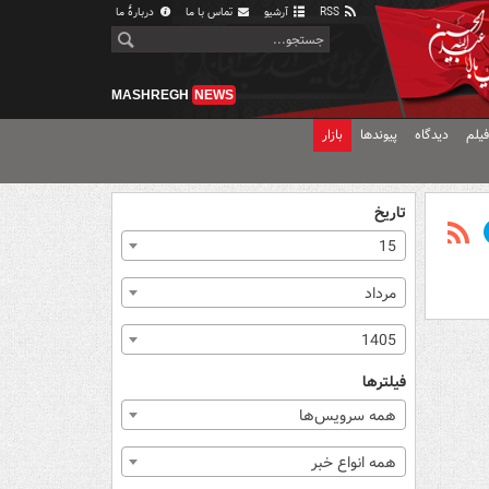
RSS
آرشیو
تماس با ما
دربارهٔ ما
MASHREGH
NEWS
یلم
دیدگاه
پیوندها
بازار
تاریخ
15
مرداد
1405
فیلترها
همه سرویس‌ها
همه انواع خبر