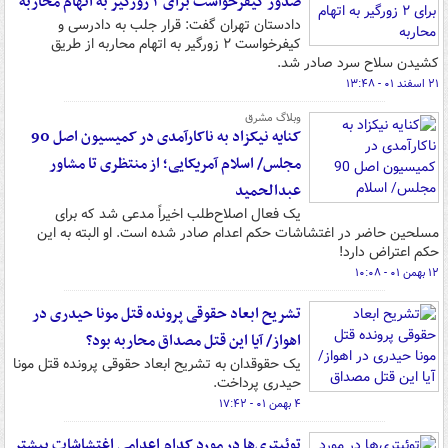
صدور کیفرخواست برای ۲ زورگیر به اتهام محاربه
دادستان تهران گفت: قرار جلب به دادرسی و
کیفرخواست ۲ زورگیر به اتهام محاربه از طریق
کشیدن سلاح سرد صادر شد.
۲۱ اسفند ۰۱ - ۱۳:۴۸
وبلاگ مشرق
کنایه نیکزاد به ناکارآمدی در کمیسیون اصل 90
مجلس/ اسلام آمریکایی؛ از منتظری تا مشاور
عبدالحمید
یک فعال اصلاح‌طلب اخیراً مدعی شد که برای
مسلحین حاضر در اغتشاشات حکم اعدام صادر شده است. او البته به این
حکم اعتراض دارد!
۱۲ بهمن ۰۱ - ۱۰:۰۸
تشریح ابعاد حقوقی پرونده قتل مونا حیدری در
اهواز/ آیا این قتل مصداق محاربه بود؟
یک حقوقدان به تشریح ابعاد حقوقی پرونده قتل مونا
حیدری پرداخت.
۴ بهمن ۰۱ - ۱۷:۴۲
توئیتری‌ها در مورد کدام اعدامی اغتشاشات بیشتر