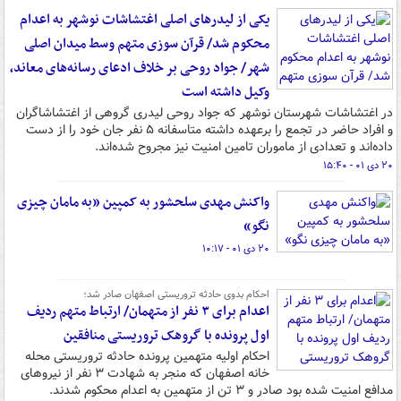
یکی از لیدرهای اصلی اغتشاشات نوشهر به اعدام
محکوم شد/ قرآن سوزی متهم وسط میدان اصلی
شهر/ جواد روحی بر خلاف ادعای رسانه‌های معاند،
وکیل داشته است
در اغتشاشات شهرستان نوشهر که جواد روحی لیدری گروهی از اغتشاشاگران
و افراد حاضر در تجمع را برعهده داشته متاسفانه ۵ نفر جان خود را از دست
داده‌اند و تعدادی از ماموران تامین امنیت نیز مجروح شده‌اند.
۲۰ دی ۰۱ - ۱۵:۴۰
واکنش مهدی سلحشور به کمپین «به مامان چیزی
نگو»
۲۰ دی ۰۱ - ۱۰:۱۷
احکام بدوی حادثه تروریستی اصفهان صادر شد؛
اعدام برای ۳ نفر از متهمان/ ارتباط متهم ردیف
اول پرونده با گروهک تروریستی منافقین
احکام اولیه متهمین پرونده حادثه تروریستی محله
خانه اصفهان که منجر به شهادت ۳ نفر از نیروهای
مدافع امنیت شده بود صادر و ۳ تن از متهمین به اعدام محکوم شدند.