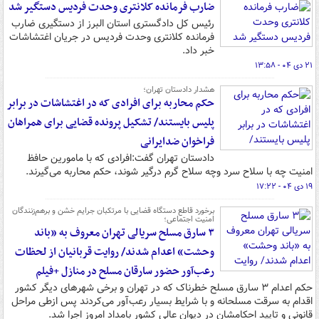
ضارب فرمانده کلانتری وحدت فردیس دستگیر شد
رئیس کل دادگستری استان البرز از دستگیری ضارب
فرمانده کلانتری وحدت فردیس در جریان اغتشاشات
خبر داد.
۲۱ دی ۰۴ - ۱۳:۵۸
هشدار دادستان تهران؛
حکم محاربه برای افرادی که در اغتشاشات در برابر
پلیس بایستند/ تشکیل پرونده قضایی برای همراهان
فراخوان‌ ضدایرانی
دادستان تهران گفت:افرادی که با مامورین حافظ
امنیت چه با سلاح سرد وچه سلاح گرم درگیر شوند، حکم محاربه می‌گیرند.
۱۹ دی ۰۴ - ۱۷:۲۲
برخورد قاطع دستگاه قضایی با مرتکبان جرایم خشن و برهم‌زنندگان
امنیت اجتماعی؛
۳ سارق مسلح سریالی تهران معروف به «باند
وحشت» اعدام شدند/ روایت قربانیان از لحظات
رعب‌آور حضور سارقان مسلح در منازل +فیلم
حکم اعدام ۳ سارق مسلح خطرناک که در تهران و برخی شهرهای دیگر کشور
اقدام به سرقت مسلحانه و با شرایط بسیار رعب‌آور می‌کردند پس ازطی مراحل
قانونی و تایید احکامشان در دیوان عالی کشور بامداد امروز اجرا شد.