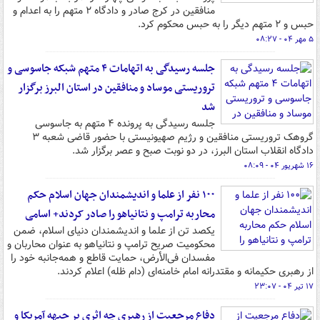
منافقین در کرج صادر و دادگاه ۲ متهم را به اعدام و
حبس و ۲ متهم دیگر را به حبس محکوم کرد.
۵ مهر ۰۴ - ۰۸:۲۷
جلسه رسیدگی به اتهامات ۴ متهم شبکه جاسوسی و
تروریستی موساد و منافقین در استان البرز برگزار
شد
جلسه رسیدگی به پرونده ۴ متهم به جاسوسی
گروهک تروریستی منافقین و رژیم صهیونیستی با حضور قاضی شعبه ۳
دادگاه انقلاب استان البرز، در دو نوبت صبح و عصر برگزار شد.
۱۶ شهریور ۰۴ - ۰۸:۰۹
۱۰۰ نفر از علما و اندیشمندان جهان اسلام حکم
محاربه ترامپ و نتانیاهو را صادر کردند+ اسامی
یکصد تن از علما و اندیشمندان دنیای اسلام، ضمن
محکومیت صریح ترامپ و نتانیاهو به عنوان محاربان و
مفسدان فی‌الأرض، حمایت قاطع و همه‌جانبه خود را
از رهبری حکیمانه و مقتدرانه امام خامنه‌ای (دام ظله) اعلام کردند.
۱۷ تیر ۰۴ - ۲۳:۰۷
دفاع مرجعیت از رهبری چه اثری بر جبهه آمریکا و