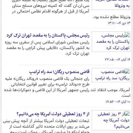
یک منبع آگاه صبح امروز (شنبه) به شبکه خبری
سی.‌ان.‌ان گفت که کمیته نیروهای مسلح سنای
آمریکا از قبل از هرگونه اقدام نظامی احتمالی در
ونزوئلا مطلع نشده بود.
۱۳ دی ۰۴ - ۱۳:۱۱
رئیس مجلس، پاکستان را به مقصد تهران ترک کرد
رئیس مجلس شورای اسلامی پس از سفری سه روزه
به کشور پاکستان، دقایقی پیش کراچی را به مقصد
تهران ترک کرد.
۱۶ آبان ۰۴ - ۲۲:۰۵
قاضی منصوب ریگان؛ سد راه ترامپ
رای جنجالی یک قاضی منصوب «رونالد ریگان» علیه
طرح «دونالد ترامپ» برای تغییر قوانین انتخاباتی
آمریکا، موجب انتقاد تند رئیس جمهور آمریکا از این قاضی و دموکرات‌ها شده
است.
۱۰ آبان ۰۴ - ۱۸:۵۶
از ۳ روز تعطیلی دولت آمریکا چه می‌دانیم؟
تبعات تعطیلی دولت آمریکا بیشتر از آنچه پیش بینی
می‌شد بر روی ایالات متحده تاثیر گذاشته است از
جمله اینکه ۱۰ میلیون آمریکایی ممکن است بیمه