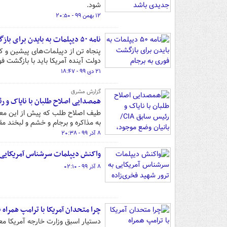
شود.
۱۲ بهمن ۹۹ - ۲۰:۵۰
نامه ۵۰ دیپلمات به بایدن برای بازگشت فوری به برجام
پنجاه تن از دپیلمات‌های پیشین و ک
دولت آینده آمریکا باید با بازگشت ف
۲۱ دی ۹۹ - ۱۸:۴۷
گزارش مشرق
همصدایی اصلاح طلبان با نایاک و رئیس سابق CIA/ بانیان وضع موجود، «امنیت» مردم را ه
طیف اصلاح طلب که پیش از این معیشت 
به مذاکره و برجام و خشم و لبخند م
۸ آذر ۹۹ - ۲۰:۳۸
واکنش دیپلمات سرشناس آمریکایی ب
۸ آذر ۹۹ - ۰۲:۱۰
چرا متحدان آمریکا با ترامپ همراه
دستیار اسبق وزارت خارجه آمریکا معت