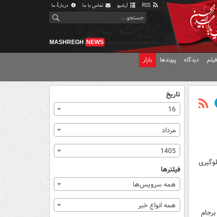
RSS
آرشیو
تماس با ما
دربارهٔ ما
MASHREGH
NEWS
یلم
دیدگاه
پیوندها
بازار
تاریخ
16
مرداد
1405
وگیری
فیلترها
همه سرویس‌ها
همه انواع خبر
برجام