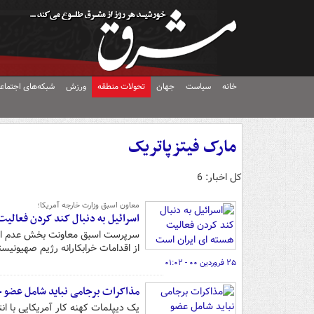
خانه
سیاست
جهان
تحولات منطقه
ورزش
شبکه‌های اجتماع
مارک فیتزپاتریک
کل اخبار: 6
معاون اسبق وزارت خارجه آمریکا؛
اسرائیل به دنبال کند کردن فعالی
سرپرست اسبق معاونت بخش عدم اشاع
از اقدامات خرابکارانه رژیم صهیون
۲۵ فروردین ۰۰ - ۰۱:۰۲
مذاکرات برجامی نباید شامل عضو 
یک دیپلمات کهنه کار آمریکایی با ا