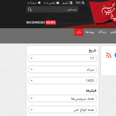
RSS
آرشیو
تماس با ما
دربارهٔ ما
MASHREGH
NEWS
یلم
دیدگاه
پیوندها
بازار
تاریخ
17
مرداد
1405
فیلترها
همه سرویس‌ها
همه انواع خبر