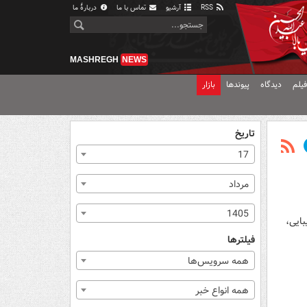
RSS
آرشیو
تماس با ما
دربارهٔ ما
MASHREGH
NEWS
یلم
دیدگاه
پیوندها
بازار
تاریخ
17
مرداد
1405
بایی،
فیلترها
همه سرویس‌ها
همه انواع خبر