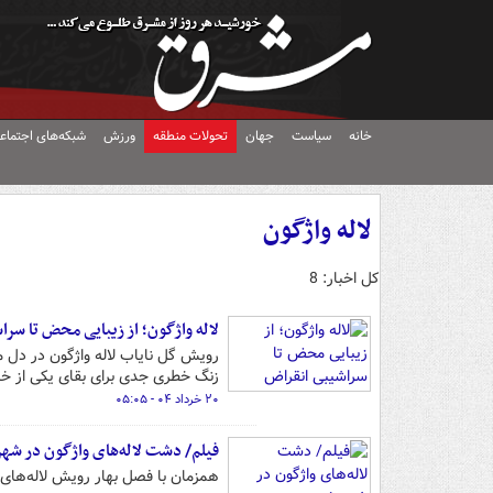
خانه
سیاست
جهان
تحولات منطقه
ورزش
شبکه‌های اجتماع
لاله واژگون
کل اخبار: 8
لاله واژگون؛ از زیبایی محض تا سر
رویش گل نایاب لاله واژگون در دل م
زنگ خطری جدی برای بقای یکی از خا
۲۰ خرداد ۰۴ - ۰۵:۰۵
فیلم/ دشت لاله‌های واژگون در شه
همزمان با فصل بهار رویش لاله‌های