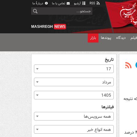
RSS
آرشیو
تماس با ما
دربارهٔ ما
MASHREGH
NEWS
یلم
دیدگاه
پیوندها
بازار
تاریخ
17
مرداد
1405
که نتیجه
فیلترها
همه سرویس‌ها
همه انواع خبر
یک فوق‌تخصص قرنیه گفت: بیماری قوز قرنیه یکی از شایع‌ترین اختلالات قرنیه در ایران و خاورمیانه است و حدود ۲ تا ۴ درصد