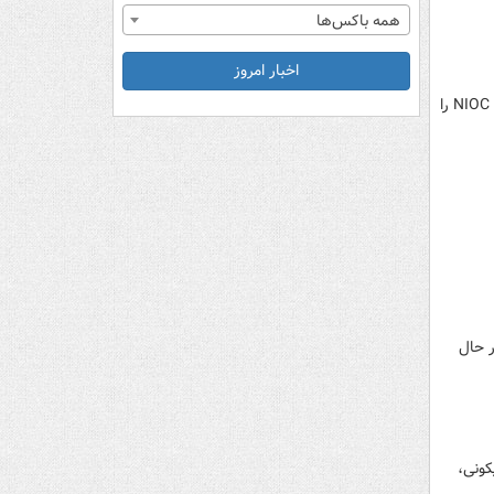
همه باکس‌ها
اخبار امروز
دادگاه استیناف انگلستان با رد اعتراض شرکت ملی نفت ایران، حکم قبلی دادگاه لندن درباره مصادره ساختمان NIOC House را
ر حال
کونی،