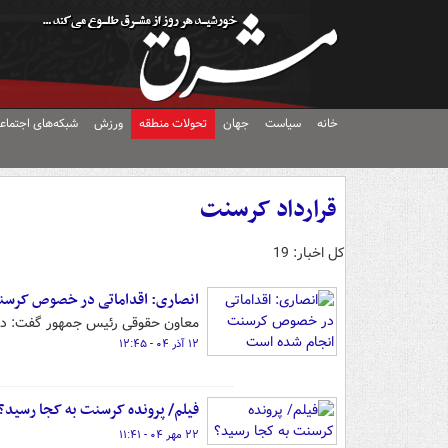
خانه
سیاست
جهان
تحولات منطقه
ورزش
شبکه‌های اجتماع
قرارداد کرسنت
کل اخبار: 19
انصاری: اقداماتی در خصوص کرسن
معاون حقوقی رئیس جمهور گفت: در
۱۲ آذر ۰۴ - ۱۲:۴۵
فیلم/ پرونده کرسنت به کجا رسید؟
۲۲ مهر ۰۴ - ۱۱:۴۱