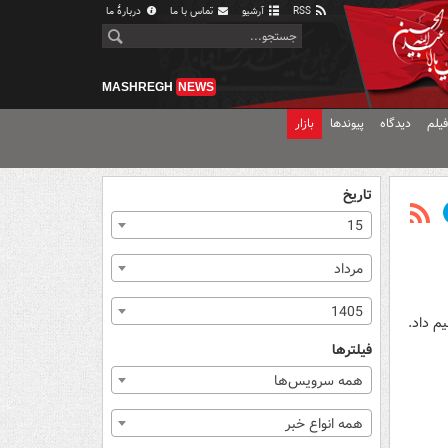
RSS
آرشیو
تماس با ما
دربارهٔ ما
MASHREGH
NEWS
یلم
دیدگاه
پیوندها
بازار
تاریخ
15
مرداد
1405
 داد.
فیلترها
همه سرویس‌ها
همه انواع خبر