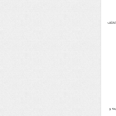
 تخلف
مه و