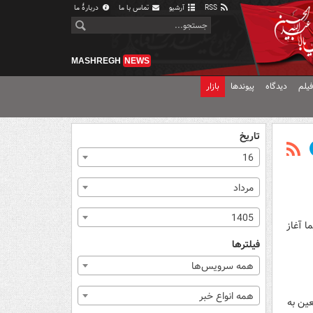
RSS
آرشیو
تماس با ما
دربارهٔ ما
MASHREGH
NEWS
یلم
دیدگاه
پیوندها
بازار
تاریخ
16
مرداد
1405
 آغاز
فیلترها
همه سرویس‌ها
همه انواع خبر
ین به