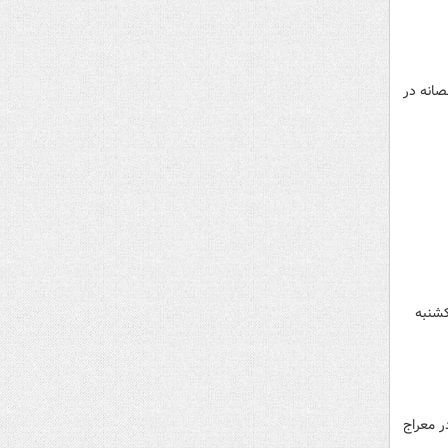
صانه در
کشنبه
لام محمد مقیسه ساعت ۱۴ امروز (۳۰ دی ماه) در معراج