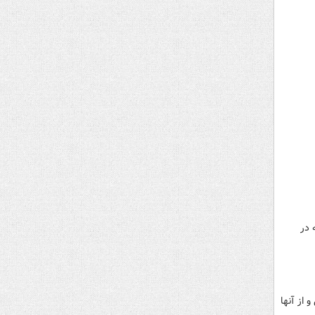
 در
از آنها