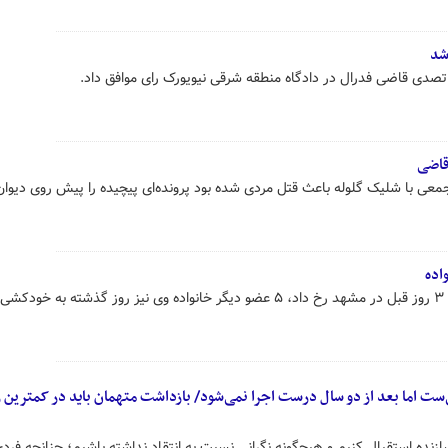
شد
دی قاضی فدرال در دادگاه منطقه شرقی نیویورک رای موافق داد.
عی با شلیک گلوله باعث قتل مردی شده بود پرونده‌ای پیچیده را پیش روی دیوان‌
به دنبال خودکشی یک پسر جوان که ۳ روز قبل در مشهد رخ داد، ۵ عضو دیگر خانواده وی نیز روز گذشته به خ
ت اما بعد از دو سال درست اجرا نمی‌شود/ بازداشت متهمان باید در کمترین 
زنده استقبال کنیم و هیچگونه نگرانی نسبت به انتقاد نداشته باشیم؛ چنانچه فرد