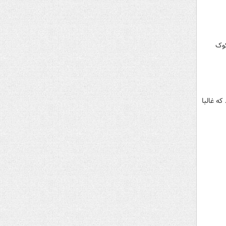
کوک
ه غالبا