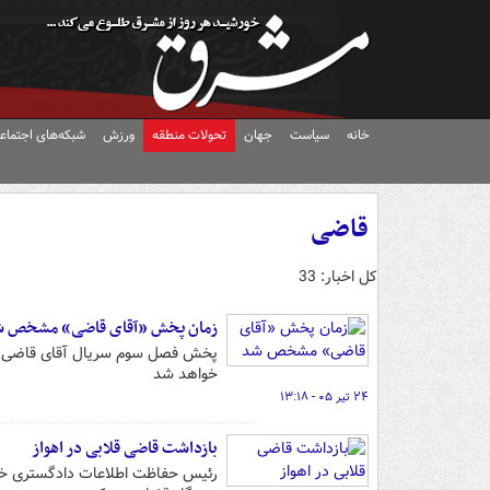
خانه
سیاست
جهان
تحولات منطقه
ورزش
شبکه‌های اجتماع
قاضی
کل اخبار: 33
زمان پخش «آقای قاضی» مشخص ش
پخش فصل سوم سریال آقای قاضی به 
خواهد شد
۲۴ تیر ۰۵ - ۱۳:۱۸
بازداشت قاضی قلابی در اهواز
رئیس حفاظت اطلاعات دادگستری خوزست