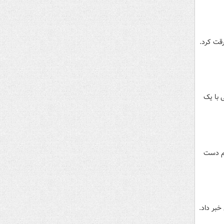
قت کرد.
 با یک
ام دست