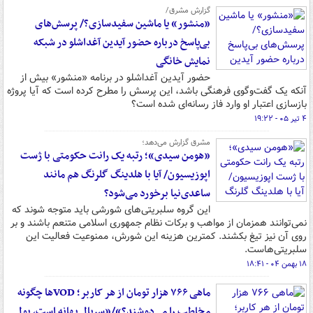
گزارش مشرق/
«منشور» یا ماشین سفیدسازی؟/ پرسش‌های
بی‌پاسخ درباره حضور آیدین آغداشلو در شبکه
نمایش خانگی
حضور آیدین آغداشلو در برنامه «منشور» بیش از
آنکه یک گفت‌وگوی فرهنگی باشد، این پرسش را مطرح کرده است که آیا پروژه
بازسازی اعتبار او وارد فاز رسانه‌ای شده است؟
۴ تیر ۰۵ - ۱۹:۲۲
مشرق گزارش می‌دهد؛
«هومن سیدی»؛ رتبه یک رانت حکومتی با ژست
اپوزیسیون/ آیا با هلدینگ گلرنگ هم مانند
ساعدی‌نیا برخورد می‌شود؟
این گروه سلبریتی‌های شورشی باید متوجه شوند که
نمی‌توانند همزمان از مواهب و برکات نظام جمهوری اسلامی متنعم باشند و بر
روی آن نیز تیغ بکشند. کمترین هزینه این شورش، ممنوعیت فعالیت این
سلبریتی‌هاست.
۱۸ بهمن ۰۴ - ۱۸:۴۱
ماهی ۷۶۶ هزار تومان از هر کاربر؛ VODها چگونه
مخاطب را می‌دوشند؟»/«سریال بهانه است، پول