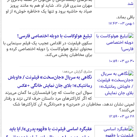
مهران مدیری قرار داد. شاید او هم به مانند پرویز
صیاد به حاشیه برود و تنها یک «خاطره خوش» از او
باقی بماند.
۱ بهمن ۰۳ - ۱۷:۴۳
تبلیغ هولوکاست با دوبله اختصاصی فارسی!
سکوی فیلم‌نت در اقدامی عجیب یک فیلم سینمایی با
محتوای تبلیغ هولوکاست را دوبله اختصاصی کرده و
برای مخاطبان پخش می‌کند.
۳۰ دی ۰۳ - ۱۰:۵۹
مشرق گزارش می‌دهد؛
نگاهی به سریال «جان‌سخت» فیلم‌نت / «اوباش
رمانتیک»؛ بلای جان نمایش خانگی +عکس
سوال این ‌جاست که چرا فیلمسازان ما گمان می‌برند
که اگر کاراکترهای مرد داستان حرف لاتی نزند و رفتار
لمپنی نشان ندهد، مخاطبان در «مردی» و «مردانگی» آن کاراکترها شک
می‌کنند؟
۲۸ دی ۰۳ - ۱۲:۵۹
عقبگرد اساسی فیلم‌نت با «قهوه پدری»/ آیا باید