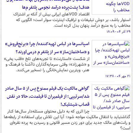
هدف! پشت‌پرده درآمد نجومی پلتفرم‌ها
اقتصاد VODهای ایرانی بیش از آنکه بر اشتراک
استوار باشد، بر دوش تبلیغات و ترافیک اینترنت سوار است؛ الگویی که
مخاطب را به منبع درآمد پنهان بدل کرده است.
۲۹ آذر ۰۴ - ۱۸:۰۹
اسپانسرها در لباس تهیه‌کننده/ چرا «برنج‌فروش»
و «ساختمان‌ساز» سر از پلتفرم درمی‌آورند؟
از شکست «استارنت» تا تجربه‌های تلخ «قلب یخی»
و «شهرزاد»؛ وقتی سرمایه‌گذاران ناآشنا با فرهنگ و
هنر، ویترین نمایش‌خانگی را تسخیر می‌کنند.
۲۱ مهر ۰۴ - ۱۷:۳۸
گواهی مالکیت یک فیلم ممنوع پس از ۵ سال صادر
شد/سرتیپی؛ از فیلمیران تا فیلمنت، حالا در نقش
قصاب شیشلیک!
چرا اثری که به دلیل محتوای مسئله‌دار سال‌ها کنار
گذاشتباید با انتقال مالکیت مواجه شود؛ آیا این تلاش برای استفاده از رابطه‌ها
و رانت‌های مالک جدید برای دور زدن مسیر قانونی و رسیدن به پرده نقره‌ای
است؟