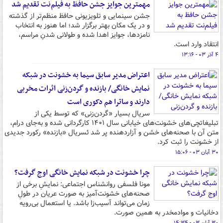
مهمترین جوایز جشن حافظ به فیلم‌نت تقدیم شد
جشن سینمایی و تلویزیونی حافظ منظم‌تر از گذشته
و در یک مکان بهتر برگزار شد؛ اما هنوز به انتخاب
نامزدها، جوایز اهدا شده و طولانی شدنِ مراسم،
انتقاد وارد است.
۴ آذر ۰۳ - ۱۳:۱۶
اعتراض مدیر سابق سیما به خشونت در شبکه
نمایش خانگی/ بازنده و گردن‌زنی اثرات مخربی
دارند و ساترا هم دکوری است
سریال بسیار «گردن‌زنی» که توسط یکی از
تبلیغاتچی‌های خشونت‌های خیابانی سال ۱۴۰۱ کارگردانی شده و به‌جای درام،
متن آن با صحنه‌های خشن و آزاردهنده پر شد ئسریال «بازنده» رکورد جدیدی
از خشونت را ثبت کرد.
۳۰ آبان ۰۳ - ۱۵:۰۶
چرا خشونت در شبکه نمایش خانگی اوج گرفت؟
مونا فلسفی روانشناس اجتماعی: نمایشِ برخی از
صحنه‌های خشونت‌آمیز به صورت عریان در طولِ
زمان می‌تواند آسیب‌زا باشد. یا استعمال بی‌رویه
دخانیات و موادمخدر به همین صورت.