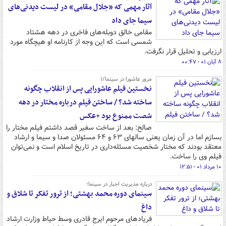
آثار مهمی که «جلال مقامی» در لیست دیدنی‌های
سیما جای داد
مقامی خالق‌ دوبله‌های فاخری در دهه هشتاد
شمسی است که این وجه از کارنامه او هیچگاه مورد
ارزیابی و تحلیل قرار نگرفت.
۸ آبان ۰۱ - ۰۰:۴۷
مرور عاشورا در سینما/۱
نخستین فیلم عاشورایی پس از انقلاب چگونه
ساخته شد؟ / ساختن فیلم درباره مختار در دهه
شصت ممنوع بود +عکس
صالح: بعد از ساخت سفیر قصد داشتم فیلم مختار را
بسازم اما در آن زمان یعنی سالهای ۶۳ و ۶۴ مسئولان صدا و سیما و ارشاد
معتقد بودند که مختار شخصیت مسئله‌داری در تاریخ اسلام است و نمی‌توان
فیلم وی را ساخت.
۱۰ مرداد ۰۱ - ۱۲:۵۱
درباره مدیریت اجبار در سینما؛
سینمای دوره محمد بهشتی؛ از ترور تفکر تا شلاق و
داغ
فریادهای مرحوم ایرج قادری وسط حیاط وزارت ارشاد