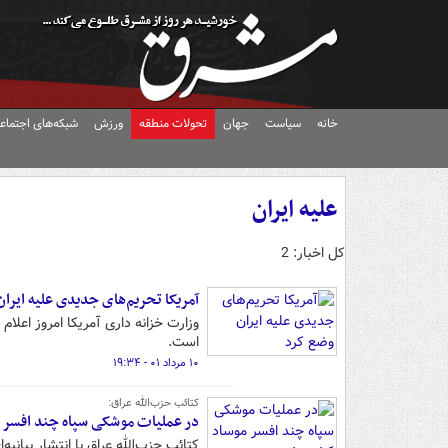
خانه
سیاست
جهان
تحولات منطقه
ورزش
شبکه‌های اجتماع
علیه ایران
کل اخبار: 2
آمریکا تحریم‌های جدیدی علیه ایرا
وزارت خزانه‌ داری آمریکا امروز اعلا
است.
۱۰ مرداد ۰۱ - ۱۹:۳۴
کتائب حزب‌الله عراق:
در عملیات موشکی سپاه چند افسر 
کتائب حزب‌الله عراق با انتشار بیا