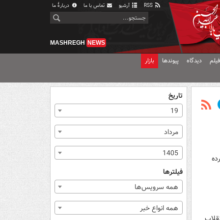
RSS
آرشیو
تماس با ما
دربارهٔ ما
MASHREGH
NEWS
یلم
دیدگاه
پیوندها
بازار
تاریخ
19
مرداد
1405
ده
فیلترها
همه سرویس‌ها
همه انواع خبر
نقلاب