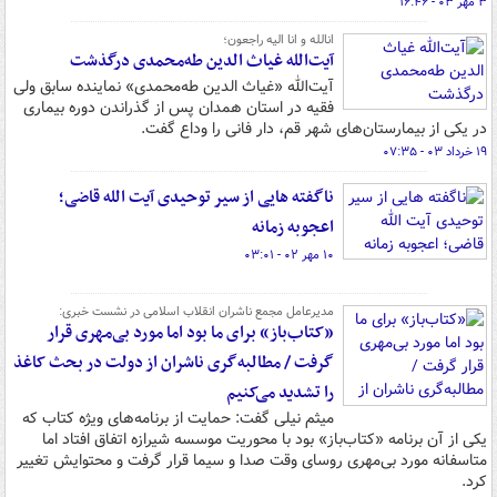
۳ مهر ۰۳ - ۱۶:۴۶
انالله و انا الیه راجعون؛
آیت‌الله غیاث الدین طه‌محمدی درگذشت
آیت‌الله «غیاث الدین طه‌محمدی» نماینده سابق ولی
فقیه در استان همدان پس از گذراندن دوره بیماری
در یکی از بیمارستان‌های شهر قم، دار فانی را وداع گفت.
۱۹ خرداد ۰۳ - ۰۷:۳۵
ناگفته هایی از سیر توحیدی آیت الله قاضی؛
اعجوبه زمانه
۱۰ مهر ۰۲ - ۰۳:۰۱
مدیرعامل مجمع ناشران انقلاب اسلامی در نشست خبری:
«کتاب‌باز» برای ما بود اما مورد بی‌مهری قرار
گرفت / مطالبه‌گری ناشران از دولت در بحث کاغذ
را تشدید می‌کنیم
میثم نیلی گفت: حمایت از برنامه‌های ویژه کتاب که
یکی از آن برنامه «کتاب‌باز» بود با محوریت موسسه شیرازه اتفاق افتاد اما
متاسفانه مورد بی‌مهری روسای وقت صدا و سیما قرار گرفت و محتوایش تغییر
کرد.