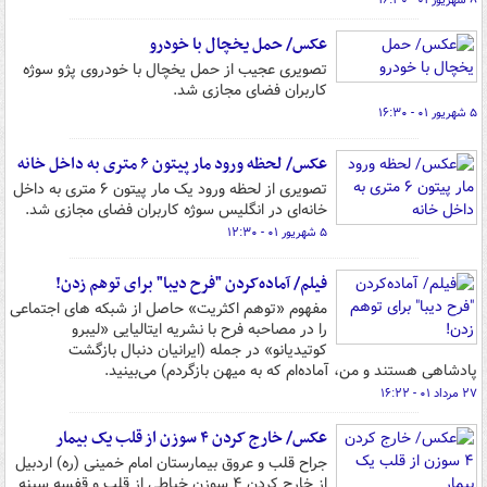
۸ شهریور ۰۱ - ۱۶:۳۰
عکس/ حمل یخچال با خودرو
تصویری عجیب از حمل یخچال با خودروی پژو سوژه
کاربران فضای مجازی شد.
۵ شهریور ۰۱ - ۱۶:۳۰
عکس/ لحظه ورود مار پیتون ۶ متری به داخل خانه
تصویری از لحظه ورود یک مار پیتون ۶ متری به داخل
خانه‌ای در انگلیس سوژه کاربران فضای مجازی شد.
۵ شهریور ۰۱ - ۱۲:۳۰
فیلم/ آماده‌کردن "فرح دیبا" برای توهم زدن!
مفهوم «توهم اکثریت» حاصل از شبکه های اجتماعی
را در مصاحبه فرح با نشریه‌ ایتالیایی «لیبرو
کوتیدیانو» در جمله (ایرانیان دنبال بازگشت
پادشاهی هستند و من، آماده‌ام که به میهن بازگردم) می‌بینید.
۲۷ مرداد ۰۱ - ۱۶:۲۲
عکس/ خارج کردن ۴ سوزن از قلب یک بیمار
جراح قلب و عروق بیمارستان امام خمینی (ره) اردبیل
از خارج کردن ۴ سوزن خیاطی از قلب و قفسه سینه