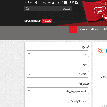
RSS
آرشیو
تماس با ما
دربارهٔ ما
MASHREGH
NEWS
یلم
دیدگاه
پیوندها
بازار
تاریخ
17
مرداد
1405
خلاف
فیلترها
همه سرویس‌ها
همه انواع خبر
تخابات