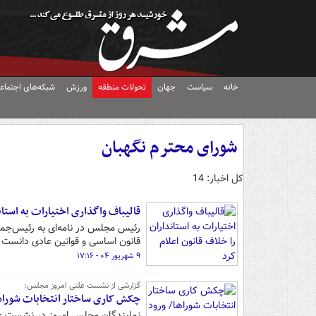
خانه
سیاست
جهان
تحولات منطقه
ورزش
شبکه‌های اجتماع
شورای محترم نگهبان
کل اخبار: 14
قالیباف واگذاری اختیارات به استان
رئیس مجلس در نامه‌ای به رئیس‌جمهور
قانون اساسی و قوانین عادی دانست و 
۹ شهریور ۰۴ - ۱۷:۱۶
گزارشی از نشست علنی امروز مجلس؛
چکش کاری ساختار انتخابات شوراها/ 