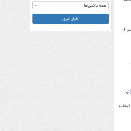
همه باکس‌ها
اخبار امروز
صراف
رار نشود/ شورای
انتخاب