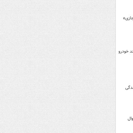
جازی»
د خودرو
ه جرائم رانندگی
ال