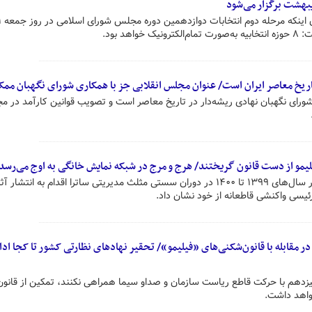
سخنگوی ستاد انتخا
هد بود.
اریخ معاصر ایران است/ عنوان مجلس انقلابی جز با همکاری شورای نگهبان ممک
ای نگهبان نهادی ریشه‌دار در تاریخ معاصر است و تصویب قوانین کارآمد در 
فیلیمو از دست قانون گریختند/ هرج و مرج در شبکه نمایش خانگی به اوج می‌رسد
بسیاری از پلت‌فرم‌ها قصد داشتند در سال‌های ۱۳۹۹ تا ۱۴۰۰ در دوران سستی مثلث مدیریتی ساترا اقدام به انت
م رئیسی واکنشی قاطعانه از خود نشان داد.
 مقابله با قانون‌شکنی‌های «فیلیمو»/ تحقیر نهادهای نظارتی کشور تا کجا ادا
زدهم با حرکت قاطع ریاست سازمان و صداو سیما همراهی نکنند، تمکین از قانون
واهد داشت.