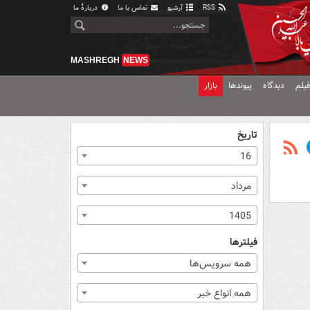
RSS
آرشیو
تماس با ما
دربارهٔ ما
MASHREGH
NEWS
یلم
دیدگاه
پیوندها
بازار
تاریخ
16
مرداد
1405
فیلترها
همه سرویس‌ها
همه انواع خبر