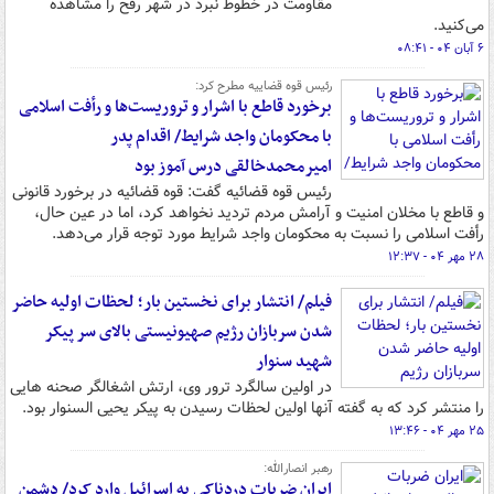
مقاومت در خطوط نبرد در شهر رفح را مشاهده
می‌کنید.
۶ آبان ۰۴ - ۰۸:۴۱
رئیس قوه قضاییه مطرح کرد:
برخورد قاطع با اشرار و تروریست‌ها و رأفت اسلامی
با محکومان واجد شرایط/ اقدام پدر
امیرمحمدخالقی درس آموز بود
رئیس قوه قضائیه گفت: قوه قضائیه در برخورد قانونی
و قاطع با مخلان امنیت و آرامش مردم تردید نخواهد کرد، اما در عین حال،
رأفت اسلامی را نسبت به محکومان واجد شرایط مورد توجه قرار می‌دهد.
۲۸ مهر ۰۴ - ۱۲:۳۷
فیلم/ انتشار برای نخستین بار؛ لحظات اولیه حاضر
شدن سربازان رژیم صهیونیستی بالای سر پیکر
شهید سنوار
در اولین سالگرد ترور وی، ارتش اشغالگر صحنه هایی
را منتشر کرد که به گفته آنها اولین لحظات رسیدن به پیکر یحیی السنوار بود.
۲۵ مهر ۰۴ - ۱۳:۴۶
رهبر انصارالله:
ایران ضربات دردناکی به اسرائیل وارد کرد/ دشمن