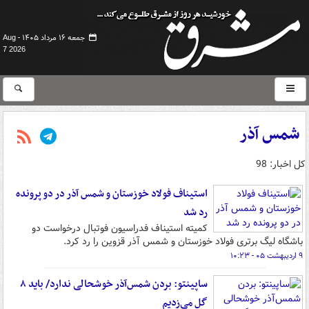
جمعه ۱۶ مرداد ۱۴۰۵ -
Aug
7 2026
شمس آذر
کل اخبار: 98
استیناف فولاد خوزستان و شمس آذر در دو پرونده
رد شد
کمیته استیناف فدراسیون فوتبال درخواست دو
باشگاه لیگ برتری فولاد خوزستان و شمس آذر قزوین را رد کرد.
۹ اردیبهشت ۰۵ - ۱۰:۲۳
ساپینتو: بردن شمس‌آذر خوشحالی ندارد/ باید ۸
گل می‌زدیم