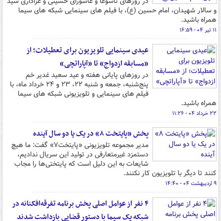
در روزهای تاسوعا و عاشورای حسینی و عزاداری سید
و سالار شهیدان، امام حسین (ع)، با فیلم های سینمایی شبکه های سیما
همراه باشید.
۱۱ تیر ۰۴ - ۱۶:۵۹
عیدی سینمایی تلویزیون برای تعطیلات؛ از
«مسابقه ازدواج» تا «آپاراتچی»
در روزهای پایانی هفته و عید سعید غدیر خم
پنج‌شنبه، جمعه و شنبه ۲۲، ۲۳ و ۲۴ خرداد ماه، با
فیلم های سینمایی و تلویزیونی شبکه های سیما
همراه باشید.
۲۲ خرداد ۰۴ - ۱۱:۲۶
پخش «پایتخت ۸» در یک یا دو سال آینده
مدیر مجموعه تلویزیونی «پایتخت۷» گفت: ما هیچ
دستمزد غیرمتعارفی در تولید این سریال ندادیم،
شایعات به این دلیل است که پایتختی‌ها را مجاب
کنند تا دیگر با تلویزیون کار نکنند.
۹ اردیبهشت ۰۴ - ۱۴:۴۰
۴ نفر از عوامل اصلی پخش برنامه تفرقه‌افکنانه در
شبکه یک سیما با دستور قضایی بازداشت شدند