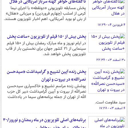
ناگفته‌های خواهر کهنه سرباز آمریکایی در هلال
پخش مسابقه تلویزیونی «دونقطه» با اجرای نیما
کرمی از امشب (چهارم فروردین‌) و میزبانی «هلال»
از بتی لو بوید آمریکایی، اهم اخبار تلویزیون هستند.
۴ فروردین ۰۴ - ۱۷:۲۹
پخش بیش از ۱۵۰ فیلم از تلویزیون +ساعت پخش
در ایام نوروز و ماه مبارک رمضان بیش از ۱۵۰ فیلم
سینمایی از ۲۱ کشور جهان برای نخستین بار از قاب
تلویزیون پخش خواهد شد.
۳۰ اسفند ۰۳ - ۲۲:۳۶
پخش زنده آیین تشییع و گرامیداشت «سیدحسن
نصرالله» در بیروت و تهران
پوشش زنده مراسم تشییع و خاکسپاری سیدحسن
نصرالله از بیروت و آیین گرامیداشت دبیر کل حزب
الله از تهران از جمله برنامه‌های سیما در یادداشت
سید مقاومت است.
۴ اسفند ۰۳ - ۱۷:۲۸
برنامه‌های اصلی تلویزیون در ماه رمضان و نوروز/۳۰
روز طلایی برای جذب مخاطب