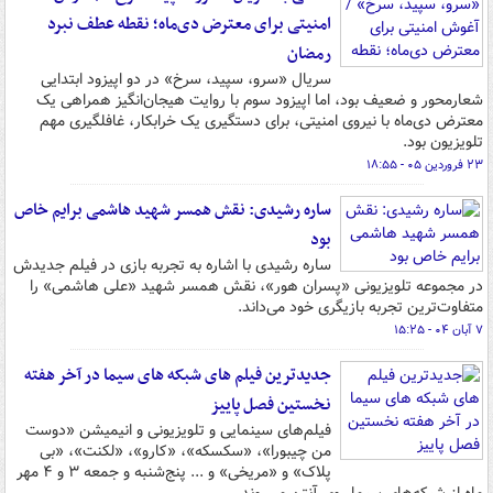
امنیتی برای معترض دی‌ماه؛ نقطه عطف نبرد
رمضان
سریال «سرو، سپید، سرخ» در دو اپیزود ابتدایی
شعارمحور و ضعیف بود، اما اپیزود سوم با روایت هیجان‌انگیز همراهی یک
معترض دی‌ماه با نیروی امنیتی، برای دستگیری یک خرابکار، غافلگیری مهم
تلویزیون بود.
۲۳ فروردین ۰۵ - ۱۸:۵۵
ساره رشیدی: نقش همسر شهید هاشمی برایم خاص
بود
ساره رشیدی با اشاره به تجربه بازی در فیلم جدیدش
در مجموعه تلویزیونی «پسران هور»، نقش همسر شهید «علی هاشمی» را
متفاوت‌ترین تجربه بازیگری خود می‌داند.
۷ آبان ۰۴ - ۱۵:۲۵
جدیدترین فیلم های شبکه های سیما در آخر هفته
نخستین فصل پاییز
فیلم‌های سینمایی و تلویزیونی و انیمیشن «دوست
من چیبورا»، «سکسکه»، «کارو»، «لکنت»، «بی
پلاک» و «مریخی» و ... پنج‌شنبه و جمعه ۳ و ۴ مهر