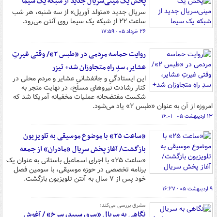
پخش یک مینی‌سریال جدید از شبکه یک سیما
سریال جدید «متولد آوریل» از سه شنبه، هر شب‌
ساعت ۲۲ از شبکه یک سیما روی آنتن می‌رود.
۲۶ خرداد ۰۵ - ۱۷:۵۹
روایت حماسه مردمی در «طبس ۲»/ وقتی غیرتِ
عشایر، سدِ راهِ متجاوزان شد+ تیزر
این ایستادگیِ و جانفشانیِ عشایر و مردم محلی در
کنار رشادت نیروهای مسلح، در نهایت منجر به
شکست مفتضحانه عملیات مخفیانه آمریکا شد که
امروزه از آن به عنوان «طبس ۲» یاد می‌شود.
۱۳ اردیبهشت ۰۵ - ۱۶:۰۱
«ساعت ۲۵» با موضوع موسیقی به تلویزیون
بازگشت/ آغاز پخش سریال «مادران» از جمعه
«ساعت ۲۵» با اجرای اسماعیل باستانی به عنوان یک
برنامه تخصصی در حوزه موسیقی، با سومین فصل
خود پس از ۷ سال به آنتن تلویزیون بازگشت.
۹ اردیبهشت ۰۵ - ۱۶:۲۷
مشرق بررسی می‌کند؛
نگاهی به سریال «سرو، سپید، سرخ» / آغوش