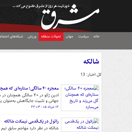
خانه
سیاست
جهان
تحولات منطقه
ورزش
شبکه‌های اجتماع
شالکه
کل اخبار: 13
معجزه ۴۰ سالگی؛ ستاره‌ای که همچنان گل می‌زند و تاریخ می‌سازد
ادین ژکو در ۴۰ سالگی 
جهانی و تثبیت جایگاهش به‌عنوان ی
۱۲ خرداد ۰۵ - ۲۲:۰۳
رائول در یک‌قدمی نیمکت شالکه
شالکه در نظر دارد مهاجم سابق تیم 