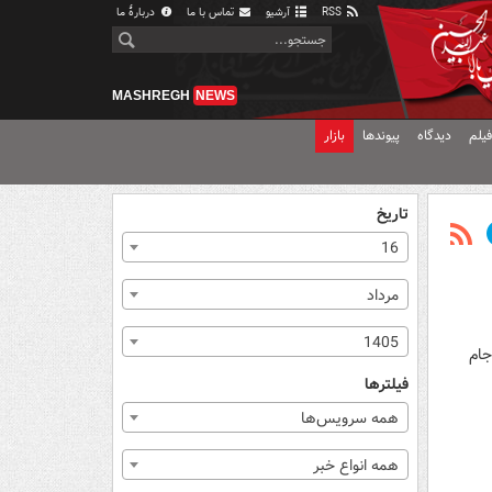
RSS
آرشیو
تماس با ما
دربارهٔ ما
MASHREGH
NEWS
یلم
دیدگاه
پیوندها
بازار
تاریخ
16
مرداد
1405
جام
فیلترها
همه سرویس‌ها
همه انواع خبر