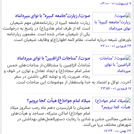
۷ اردیبهشت ۰۱ - ۰۳:۰۰
صوت/ زیارت"جامعه کبیره" با نوای میرداماد
زیارت جامعه کبیره از زیارتنامه‌های مهم شیعیان
است که از طرف امام هادی(ع) در پاسخ به درخواست
یکی از شیعیان صادر شده است. مضمون زیارتنامه
باورهای شیعه درباره امامت، مقام ائمه اطهار(ع)و وظایف شیعیان است.
۲۴ فروردین ۰۱ - ۲۲:۰۰
صوت/ "مناجات الراغبین" با نوای میرداماد
مُناجاتُ الرّاغِبین یا مشتاقان،از مناجات‌های خمس
عشر امام سجاد(ع) و ایجاد تعادل و توازن در خوف و
رجاء، ضرورت زاد و توشه کافی داشتن در سفر
آخرت، توکل و اعتماد به خدا واستغفار از موضوعات این مناجات است.
۱۷ فروردین ۰۱ - ۲۳:۵۶
میلاد امام جواد(ع) هیأت کجا برویم؟
همزمان با فرارسیدن دهم ماه رجب سالروز میلاد
امام جواد(ع) اماکن متبرکه، مساجد و هیأت‌های
مذهبی مجالس جشن و شادی با رعایت دستورالعمل‌های بهداشتی در
شهرهای مختلف برپا می‌کنند.
۲۲ بهمن ۰۰ - ۱۷:۲۴