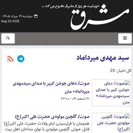
دوشنبه ۱۹ مرداد ۱۴۰۵ -
Aug 10 2026
سید مهدی میرداماد
کل اخبار: 25
صوت/ دعای جوشن کبیر با صدای سیدمهدی
میرداماد+ متن
۲۱ اسفند ۰۴ - ۲۲:۰۰
صوت/ گلچین مولودی‌ حضرت علی اکبر(ع)
همزمان با فرارسیدن ایام ولادت حضرت علی اکبر(ع)
فایل صوتی گلچین مولودی با نوای مداحان اهل بیت