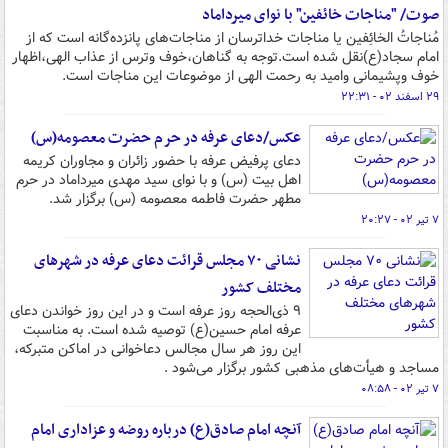
صوت/ "مناجات خائفین" با نوای میرداماد
مُناجاتُ الخائِفین یا مناجات خداترسان از مناجات‌های پانزده‌گانه است که از
امام سجاد(ع)نقل شده است.توجه به گناهان،خوف وترس از عذاب الهی،اظهار
خوف وپشیمانی وامید به رحمت الهی از موضوعات این مناجات است.
۲۹ اسفند ۰۲ - ۲۲:۳۱
عکس/دعای عرفه در حرم حضرت معصومه(س)
دعای پرفیض عرفه با حضور زائران و مجاوران کریمه
اهل بیت (س) و با نوای سید مهدی میرداماد در حرم
مطهر حضرت فاطمه معصومه (س) برگزار شد.
۷ تیر ۰۲ - ۲۰:۲۷
نشانی ۷۰ مجلس قرائت دعای عرفه در شهرهای
مختلف کشور
۹ ذی‌الحجه روز عرفه است و در این روز خواندن دعای
عرفه امام حسین(ع) توصیه شده است. به مناسبت
این روز هر سال مجالس دعاخوانی در اماکن متبرکه،
مساجد و هیأت‌های مذهبی کشور برگزار می‌شود .
۷ تیر ۰۲ - ۰۸:۵۸
آنچه امام صادق(ع) درباره روضه‌ و عزاداری امام