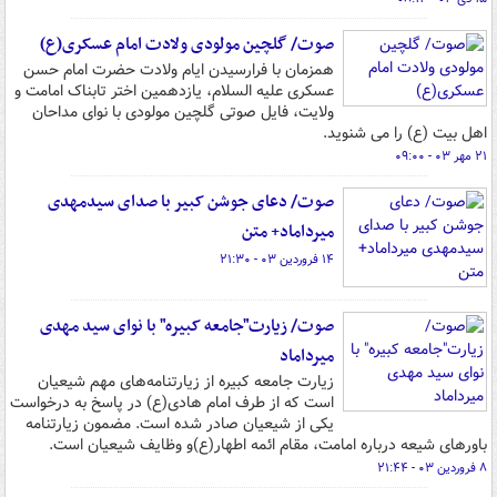
صوت/ گلچین مولودی ولادت امام عسکری(ع)
همزمان با فرارسیدن ایام ولادت حضرت امام حسن
عسکری علیه السلام، یازدهمین اختر تابناک امامت و
ولایت، فایل صوتی گلچین مولودی با نوای مداحان
اهل بیت (ع) را می شنوید.
۲۱ مهر ۰۳ - ۰۹:۰۰
صوت/ دعای جوشن کبیر با صدای سیدمهدی
میرداماد+ متن
۱۴ فروردین ۰۳ - ۲۱:۳۰
صوت/ زیارت"جامعه کبیره" با نوای سید مهدی
میرداماد
زیارت جامعه کبیره از زیارتنامه‌های مهم شیعیان
است که از طرف امام هادی(ع) در پاسخ به درخواست
یکی از شیعیان صادر شده است. مضمون زیارتنامه
باورهای شیعه درباره امامت، مقام ائمه اطهار(ع)و وظایف شیعیان است.
۸ فروردین ۰۳ - ۲۱:۴۴