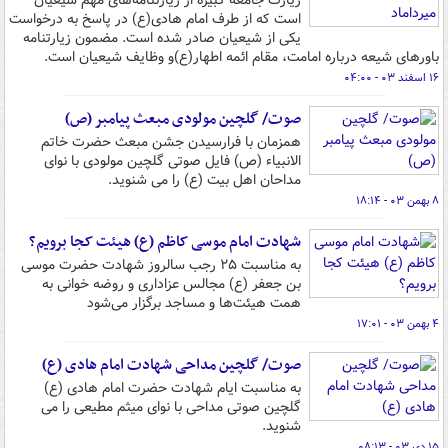
زیارت جامعه کبیره از زیارتنامه‌های مهم شیعیان
است که از طرف امام هادی(ع) در پاسخ به درخواست
یکی از شیعیان صادر شده است. مضمون زیارتنامه
باورهای شیعه درباره امامت، مقام ائمه اطهار(ع)و وظایف شیعیان است.
۱۶ اسفند ۰۳ - ۰۴:۰۰
صوت/ گلچین مولودی مبعث پیامبر (ص)
همزمان با فرارسیدن جشن مبعث حضرت خاتم
الانبیاء (ص) فایل صوتی گلچین مولودی با نوای
مداحان اهل بیت (ع) را می شنوید.
۸ بهمن ۰۳ - ۱۸:۱۴
شهادت امام موسی کاظم (ع) هیئت کجا برویم؟
به مناسبت ۲۵ رجب سالروز شهادت حضرت موسی
بن جعفر (ع) مجالس عزاداری و روضه خوانی به
همت هیئت‌ها و مساجد برگزار می‌شود
۴ بهمن ۰۳ - ۱۷:۰۱
صوت/ گلچین مداحی شهادت امام‌ هادی (ع)
به مناسبت ایام شهادت حضرت امام هادی (ع)
گلچین صوتی مداحی با نوای میثم مطیعی را می
شنوید.
۱۵ دی ۰۳ - ۰۸:۱۳