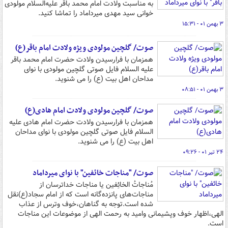
به مناسبت ولادت امام محمد باقر علیه‌السلام مولودی
خوانی سید مهدی میرداماد را تماشا کنید.
۳ بهمن ۰۱ - ۱۵:۳۱
صوت/ گلچین مولودی ویژه ولادت امام باقر(ع)
همزمان با فرارسیدن ولادت حضرت امام محمد باقر
علیه السلام فایل صوتی گلچین مولودی با نوای
مداحان اهل بیت (ع) را می شنوید.
۳ بهمن ۰۱ - ۰۸:۵۱
صوت/ گلچین مولودی ولادت امام هادی(ع)
همزمان با فرارسیدن ولادت حضرت امام هادی علیه
السلام فایل صوتی گلچین مولودی با نوای مداحان
اهل بیت (ع) را می شنوید.
۲۴ تیر ۰۱ - ۰۹:۲۶
صوت/ "مناجات خائفین" با نوای میرداماد
مُناجاتُ الخائِفین یا مناجات خداترسان از
مناجات‌های پانزده‌گانه است که از امام سجاد(ع)نقل
شده است.توجه به گناهان،خوف وترس از عذاب
الهی،اظهار خوف وپشیمانی وامید به رحمت الهی از موضوعات این مناجات
است.