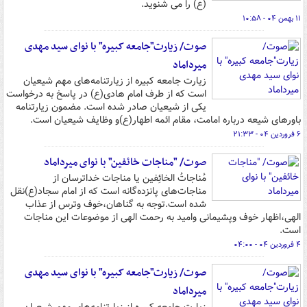
(ع) را می شنوید.
۱۱ بهمن ۰۴ - ۱۰:۵۸
صوت/ زیارت"جامعه کبیره" با نوای سید مهدی
میرداماد
زیارت جامعه کبیره از زیارتنامه‌های مهم شیعیان
است که از طرف امام هادی(ع) در پاسخ به درخواست
یکی از شیعیان صادر شده است. مضمون زیارتنامه
باورهای شیعه درباره امامت، مقام ائمه اطهار(ع)و وظایف شیعیان است.
۶ فروردین ۰۴ - ۲۱:۳۳
صوت/ "مناجات خائفین" با نوای میرداماد
مُناجاتُ الخائِفین یا مناجات خداترسان از
مناجات‌های پانزده‌گانه است که از امام سجاد(ع)نقل
شده است.توجه به گناهان،خوف وترس از عذاب
الهی،اظهار خوف وپشیمانی وامید به رحمت الهی از موضوعات این مناجات
است.
۴ فروردین ۰۴ - ۰۴:۰۰
صوت/ زیارت"جامعه کبیره" با نوای سید مهدی
میرداماد