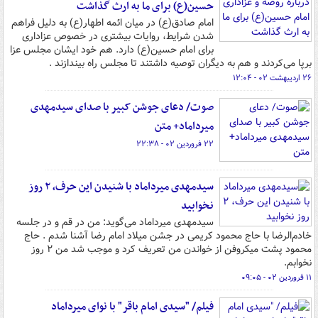
حسین(ع) برای ما به ارث گذاشت
امام صادق(ع) در میان ائمه اطهار(ع) به دلیل فراهم
شدن شرایط، روایات بیشتری در خصوص عزاداری
برای امام حسین(ع) دارد. هم خود ایشان مجلس عزا
برپا می‌کردند و هم به دیگران توصیه داشتند تا مجلس راه بیندازند .
۲۶ اردیبهشت ۰۲ - ۱۲:۰۴
صوت/ دعای جوشن کبیر با صدای سیدمهدی
میرداماد+ متن
۲۲ فروردین ۰۲ - ۲۲:۳۸
سیدمهدی میرداماد با شنیدن این حرف، ۲ روز
نخوابید
سیدمهدی میرداماد می‌گوید: من در قم و در جلسه
خادم‌الرضا با حاج محمود کریمی در جشن میلاد امام رضا آشنا شدم . حاج
محمود پشت میکروفن از خواندن من تعریف کرد و موجب شد من ۲ روز
نخوابم.
۱۱ فروردین ۰۲ - ۰۹:۰۵
فیلم/ "سیدی امام باقر" با نوای میرداماد