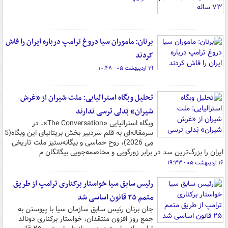
برنان: ماموران سیا دروغ ترامپ درباره ایران را فاش
کردند
۱۹ اردیبهشت ۰۵ - ۱۰:۴۸
تحلیل وبگاه استرالیایی: ملت شیران از «غرش
شیران» بَدلی ترسی ندارند
وبگاه استرالیایی «The Conversation»، در
سرمقاله‌ای به قلم سردبیر بخش بریتانیای این وبگاه(5
مِی 2026)، روح حماسی و بیگانه‌ستیز ملت تاریخی
ایران را بزرگ‌ترین سد در برابر زورگویی و مخاصمه‌جویی بیگانگان م
۱۶ اردیبهشت ۰۵ - ۱۹:۳۳
رئیس سابق سیا خواستار برکناری ترامپ از طریق
متمم ۲۵ قانون اساسی شد
جان برنان رئیس سابق سازمان سیا با پیوستن به
جمع روز افزون منتقدان، خواستار برکناری دونالد