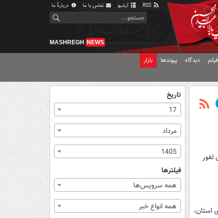
RSS
آرشیو
تماس با ما
دربارهٔ ما
MASHREGH
NEWS
یلم
دیدگاه
پیوندها
بازار
تاریخ
17
مرداد
1405
در جنگل‌های لفور
فیلترها
همه سرویس‌ها
همه انواع خبر
 استان،