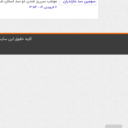
موجب سرریز شدن دو سد استان شده
۷ فروردین ۰۴ - ۱۲:۵۴
کليه حقوق اين سايت 