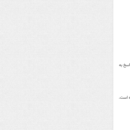
اسخ به
ه است.