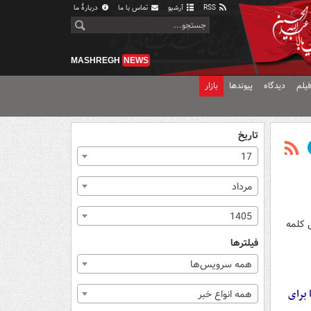
RSS
آرشیو
تماس با ما
دربارهٔ ما
MASHREGH
NEWS
یلم
دیدگاه
پیوندها
بازار
تاریخ
17
مرداد
1405
ی کلمه
فیلترها
همه سرویس‌ها
 برای
همه انواع خبر