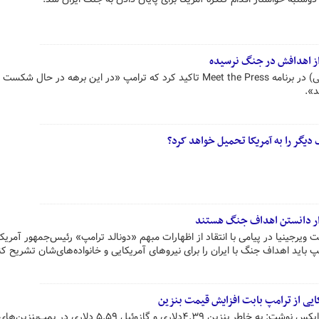
از اهدافش در جنگ نرسیده
سناتور کوری بوکر (دموکرات-نیوجرسی) در برنامه Meet the Press تاکید کرد که ترامپ «در این برهه در حا
د».
 دیگر را به آمریکا تحمیل خواهد کرد؟
اوار دانستن اهداف جنگ هستند
لت ویرجینیا در پیامی با انتقاد از اظهارات مبهم «دونالد ترامپ» رئیس‌جمهور آمریکا
مپ باید اهداف جنگ با ایران را برای نیروهای آمریکایی و خانواده‌های‌شان تشریح کن
کایی از ترامپ بابت افزایش قیمت بنزین
سناتور «کریس ون‌هولن» در شبکه ایکس نوشت: به خاطر بنزین ۴.۳۹دلاری و گازوئیل ۵.۵۹ دلار