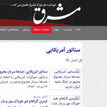
خانه
سیاست
جهان
تحولات منطقه
ورزش
شبکه‌های اجتماع
سناتور آمریکایی
کل اخبار: 78
سناتور آمریکایی: صدها سرباز مجرو
سناتور دموکرات آمریکایی با انتقاد 
صدها سرباز مجروح وخیم در جریان جن
۲۸ تیر ۰۵ - ۱۹:۵۲
گزارش مشرق؛
لینزی گراهام هم خوراک مور و مار 