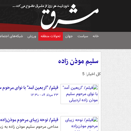
خانه
سیاست
جهان
تحولات منطقه
ورزش
شبکه‌های اجتماع
سلیم موذن زاده
کل اخبار: 5
فیلم/ "اربعین آمد" با نوای مرحوم س
۲۳ مرداد ۰۴ - ۱۲:۳۰
فیلم/ نوحه زیبای مرحوم موذن‌زاده 
مداحی مرحوم سلیم موذن زاده به زب