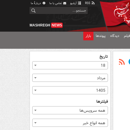
RSS
آرشیو
تماس با ما
دربارهٔ ما
MASHREGH
NEWS
یلم
دیدگاه
پیوندها
بازار
تاریخ
18
مرداد
1405
فیلترها
همه سرویس‌ها
همه انواع خبر