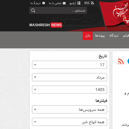
RSS
آرشیو
تماس با ما
دربارهٔ ما
MASHREGH
NEWS
یلم
دیدگاه
پیوندها
بازار
تاریخ
17
مرداد
1405
 و
فیلترها
همه سرویس‌ها
همه انواع خبر