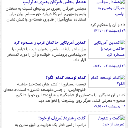
هشدار مجلس خبرگان رهبری به ترامپ
مجلس خبرگان رهبری در بیانیه‌ای نسبت به سخنان
رئیس‌جمهوری آمریکا درباره حق مسلم ایران برای
استفاده صلح‌آمیز از فناوری هسته‌ای واکنش نشان
داد و آن را محکوم کرد.
۲۹ اردیبهشت ۰۴ - ۱۳:۱۷
کمدین آمریکایی حاکمان عرب را مسخره کرد
بیل ماهر رابطه سیاسی رهبران عرب با ترامپ را
«دیپلماسی برومنس» خوانده و آن را مورد تمسخر
قرار داد.
۲۹ اردیبهشت ۰۴ - ۰۵:۴۰
کدام توسعه، کدام الگو؟
توسعه بسیاری از کشورهای نفت‌خیز حاشیه
خلیج‌فارس، از جنس«توسعه فانتزی» است.جامعه‌ای
که در آن نخبگان، با بت‌سازی از «باجگیر» و «باج‌دِه» این دو را «الگوی
صحیح» معرفی کنند، هرگز روی پیشرفت را نخواهد دید.
۲۸ اردیبهشت ۰۴ - ۰۷:۴۱
گفت و شنود/ تعریف از خود!
ترامپ از امیر قطر یک هواپیمای فوق مدرن به