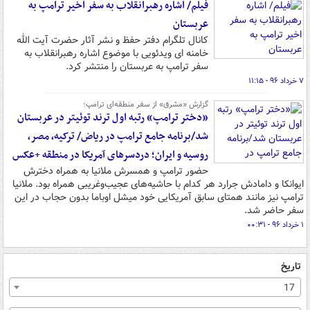
فیلم/ اشاره رهبرانقلاب به سفر اخیر ترامپ به
عربستان
کانال تلگرام دفتر حفظ و نشر آثار حضرت آیت الله
خامنه ای ویدئویی با موضوع اشاره رهبرانقلاب به
سفر ترامپ به عربستان را منتشر کرد.
۷ خرداد ۹۶ - ۱۱:۱۵
گزارش «مشرق» از سفر منطقه‌ای ترامپ؛
«دختر ترامپ» رتبه اول ترند توئیتر در عربستان
شد/برنامه جامع ترامپ در ریاض/ ترکیه، مصر،
روسیه و ایران؛ دردسرهای آمریکا در منطقه +عکس
حضور ترامپ و همسرش ملانیا به همراه دخترش
ایوانکا و دامادش جرارد هر کدام با حاشیه‌های عجیب‌وغریبی همراه بود. ملانیا
ترامپ نیز مانند همتای سابق آمریکایی خود میشل اوباما بدون حجاب در این
سفر حاضر شد.
۱ خرداد ۹۶ - ۰۰:۳۱
تاریخ
17