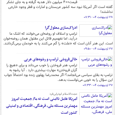
قیمت۴۰۰ میلیون دلار هدیه گرفته و به جای تشکر
گفته است اگر آمریکا نبود سه کشور عربستان و امارات و قطر وجود خارجی
نداشتند!
۲۸ اردیبهشت ۰۴ - ۰۷:۳۱
ادراک‌سازی معلول‌گرا
ترامپ و اسلاف او روضه‌ای می‌خوانند که اشک ما
درآید، اما نفهمیم قاتل این مقتول همان روضه‌خوان
است. این هنر آنان است که «علت» را گم می‌کنند یا به خودمان برمی‌گردانند.
۲۷ اردیبهشت ۰۴ - ۰۹:۵۰
خالی‌فروشی ترامپ و رشوه‌های عربی
ترامپ هنر فروختن را خوب می‌داند و برای «هیچ را
گران فروختن» مهارت بیشتری دارد . آیا رشوه به
ترامپ به بقای سیاسی می‌انجامد؟ اگر محمدرضا پهلوی زنده بود احتمالاً جواب
این سؤال را به خوبی می‌توانست بدهد.
۲۷ اردیبهشت ۰۴ - ۰۸:۳۳
حجت‌الاسلام ابوترابی‌فرد:
آمریکا عامل ناامنی است نه ما/ جمعیت امروز
مهمترین مسئله ملی، فرهنگی، اقتصادی و امنیتی
کشور است