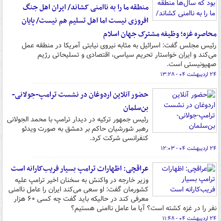
منطقه ما را به ناامنی کشاند/ ایران اهل جنگ
افروزی نیست اما اهل تسلیم هم نیست/ پایان
محاصره غزه؛ وظیفه مشترک جهان اسلام
رئیس مجلس گفت: اسرائیل به مثابه نیروی نیابتی آمریکا در منطقه عمل
می‌کند و ایران خواستار تحریم سیاسی، اقتصادی و تسلیحاتی رژیم
صهیونیستی است.
۲۴ اردیبهشت ۰۴ - ۱۳:۲۸
حضور آنلاین اردوغان در نشست ترامپ-جولانی-
بن‌سلمان
رئیس جمهور ترکیه در دیدار ترامپ با محمد الجولانی
رهبر شورشیان حاکم بر دمشق به صورت ویدئو
کنفرانسی شرکت کرد.
۲۴ اردیبهشت ۰۴ - ۱۲:۰۳
عراقچی: اظهارات ترامپ بسیار فریب‌کارانه است
وزیر خارجه در واکنش به سخنان اخیر ترامپ علیه
کشورمان گفت: او سعی می‌کند ایران را عامل ناامنی
معرفی کند در حالیکه باید گفت چه کسی ۶۰ هزار
نفر را در غزه کشته است؟ آیا ما عامل ناامنی هستیم؟
۲۴ اردیبهشت ۰۴ - ۱۱:۴۸