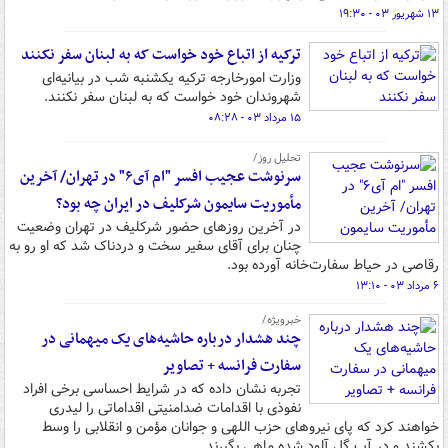
۱۳ شهریور ۰۳ - ۱۹:۳۰
ترکیه از اتباع خود خواست که به لبنان سفر نکنند
وزارت امورخارجه ترکیه یکشنبه شب در بیانیه‌ای
شهروندان خود خواست که به لبنان سفر نکنند.
۱۵ مرداد ۰۳ - ۰۸:۲۸
تحلیل روز/
سرنوشت عجیب افسر "ام آی۶" در تهران/ آخرین
مأموریت سایمون شرکلیف در ایران چه بود؟
در آخرین روزهای حضور شرکلیف در تهران وضعیت
چنان برای آقای سفیر سخت و دردناک شد که او رو به
رقاصی در حیاط سفارت‌خانه آورده بود.
۶ مرداد ۰۳ - ۱۳:۱۰
خبرویژه/
چند هشدار درباره حاشیه‌های یک میهمانی در
سفارت فرانسه + تصاویر
تجربه نشان داده که در شرایط احساسی برخی افراد
نفوذی با اقدامات ضدامنیتی اقداماتی را لیدری
خواهند کرد که پای نیروهای حزب اللهی و جوانان مؤمن و انقلابی را وسط
بکشند و در آب گل آلود شده ماهی بگیرند.