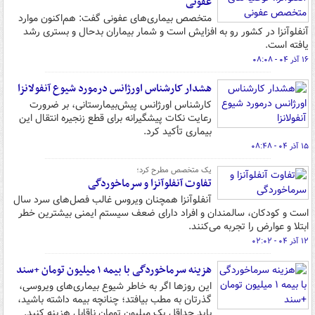
عفونی
متخصص بیماری‌های عفونی گفت: هم‌اکنون موارد
آنفلوآنزا در کشور رو به افزایش است و شمار بیماران بدحال و بستری رشد
یافته است.
۱۶ آذر ۰۴ - ۰۸:۰۸
هشدار کارشناس اورژانس درمورد شیوع آنفولانزا
کارشناس اورژانس پیش‌بیمارستانی، بر ضرورت
رعایت نکات پیشگیرانه برای قطع زنجیره انتقال این
بیماری تأکید کرد.
۱۵ آذر ۰۴ - ۰۸:۴۸
یک متخصص مطرح کرد؛
تفاوت آنفلوآنزا و سرماخوردگی
آنفلوآنزا همچنان ویروس غالب فصل‌های سرد سال
است و کودکان، سالمندان و افراد دارای ضعف سیستم ایمنی بیشترین خطر
ابتلا و عوارض را تجربه می‌کنند.
۱۲ آذر ۰۴ - ۰۲:۰۲
هزینه سرماخوردگی با بیمه ۱ میلیون تومان +سند
این روزها اگر به خاطر شیوع بیماری‌های ویروسی،
گذرتان به مطب بیافتد؛ چنانچه بیمه داشته باشید،
باید حداقل یک میلیون تومان ناقابل هزینه کنید.