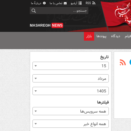
RSS
آرشیو
تماس با ما
دربارهٔ ما
MASHREGH
NEWS
یلم
دیدگاه
پیوندها
بازار
تاریخ
15
مرداد
1405
فیلترها
همه سرویس‌ها
همه انواع خبر