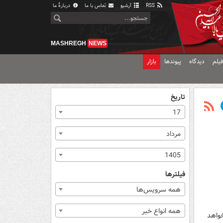
RSS
آرشیو
تماس با ما
دربارهٔ ما
MASHREGH
NEWS
یلم
دیدگاه
پیوندها
بازار
تاریخ
17
مرداد
1405
فیلترها
همه سرویس‌ها
همه انواع خبر
واهد