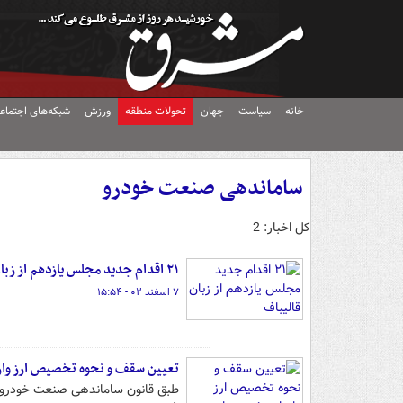
خانه
سیاست
جهان
تحولات منطقه
ورزش
شبکه‌های اجتماع
ساماندهی صنعت خودرو
کل اخبار: 2
۲۱ اقدام جدید مجلس یازدهم از زبان قالیباف
۷ اسفند ۰۲ - ۱۵:۵۴
تعیین سقف و نحوه تخصیص ارز وارد
طبق قانون ساماندهی صنعت خودرو، س