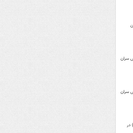
الن
 اجلاس سران
 اجلاس سران
«مسعود پزشکیان»، رئیس‌جمهور با جمعی از رهبران دینی و هموطنان مسیحی شامگاه سه‌شنبه (۴ دی ۱۴۰۳) در