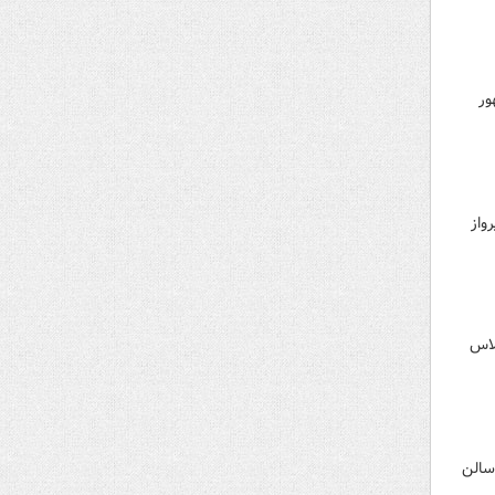
ور
واز
ن اجلاس
ر در سالن