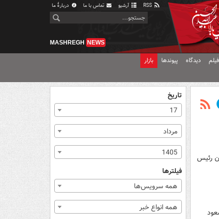
RSS
آرشیو
تماس با ما
دربارهٔ ما
MASHREGH
NEWS
یلم
دیدگاه
پیوندها
بازار
تاریخ
17
مرداد
1405
۱ با حضور مسعود پزشکیان رئیس
فیلترها
همه سرویس‌ها
همه انواع خبر
به ۲ اسفند ۱۴۰۴ با حضور مسعود