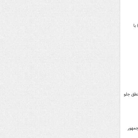
) با
نطق جلو
زشکیان رئیس جمهور