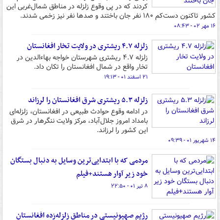
کردند که در پی وقوع زلزله در مناطق شمال‌غربی این
کشور تاکنون دست‌کم ۱۸۰ نفر جان باختند و صدها نفر نیز زخمی شدند.
۱۶ مهر ۰۲ - ۰۸:۴۳
زلزله ۴.۷ ریشتری در ولایت تخار افغانستان
زلزله ۴.۷ ریشتری شهرستان خواجه بهاءالدین در
تخار واقع در شمال افغانستان را تکان داد.
۲۱ اسفند ۰۱ - ۱۹:۱۳
زلزله ۵.۳ ریشتری شرق افغانستان را لرزاند
در ادامه وقوع حوادث طبیعی در افغانستان، زلزله‌ای
بامداد امروز جلال‌آباد، مرکز ولایت ننگرهار در شرق
این کشور را لرزاند.
۱۴ شهریور ۰۱ - ۰۹:۳۹
مردمی که با ابتدایی‌ترین وسایل به دنبال بستگان
خود زیر آوار هستند+فیلم
۸ تیر ۰۱ - ۲۲:۵۰
رژیم صهیونیستی در مناطق زلزله‌زده افغانستان