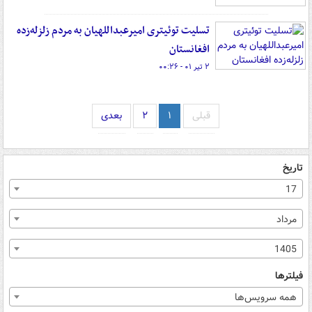
تسلیت توئیتری امیرعبداللهیان به مردم زلزله‌زده
افغانستان
۲ تیر ۰۱ - ۰۰:۲۶
قبلی
۱
۲
بعدی
تاریخ
17
مرداد
1405
فیلترها
همه سرویس‌ها