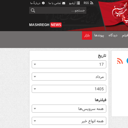
RSS
آرشیو
تماس با ما
دربارهٔ ما
MASHREGH
NEWS
یلم
دیدگاه
پیوندها
بازار
تاریخ
17
مرداد
1405
فیلترها
همه سرویس‌ها
همه انواع خبر