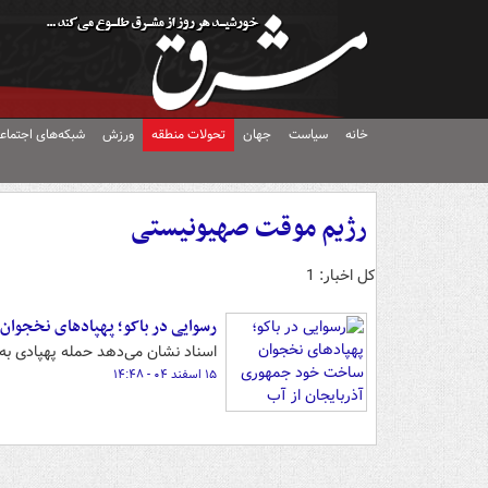
خانه
سیاست
جهان
تحولات منطقه
ورزش
شبکه‌های اجتماع
رژیم موقت صهیونیستی
کل اخبار: 1
رسوایی در باکو؛ پهپادهای نخجوان
اسناد نشان می‌دهد حمله پهپادی به
۱۵ اسفند ۰۴ - ۱۴:۴۸