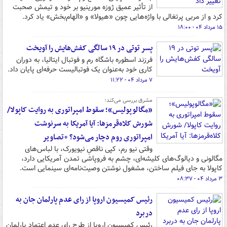
از تأثیر عمیق ژوزه مورینیو بر خود و تیمش صحبت
کرد و از مربی پرتغالی با واژه‌هایی چون «هیولا» و «الهام‌بخش» یاد کرد.
۱۵ مرداد ۰۴ - ۱۸:۰۰
پسر توتی در ۱۹ سالگی کفش‌هایش را آویخت
فرزند اسطوره باشگاه رم و فوتبال ایتالیا، به دوران
کاری خود به‌عنوان یک فوتبالیست حرفه‌ای پایان داد.
۷ مرداد ۰۴ - ۱۱:۲۲
مشرق بررسی می‌کند؛
«مگالوپولیس»؛ سقوط امپراتوری به روایت کاپولا/
شورش کلاه‌قرمزها: آیا آمریکا به سرنوشت
امپراتوری روم دچار می‌شود؟ +تصاویر
وقتی نیو رم، کپی ناقصِ نیویورک، با لباس‌های
مگالونی و دیالوگ‌های کلیشه‌ای، چشم به فروپاشی تمدن آمریکایی دارد،
کاپولا به جای فیلم ساختن، مشغول نوشتن وصیت‌نامه‌ای سینمایی است.
۳ مرداد ۰۴ - ۰۸:۳۷
رئیس کمیسیون اروپا از رای عدم پارلمان جان به
دربرد
رئیس کمیسیون اروپا از طرح رای عدم اعتماد پارلمان