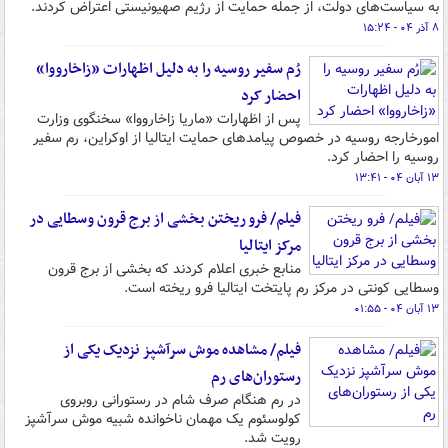
به سیاست‌های دولت، از جمله حمایت از رژیم صهیونیستی اعتراض کردند.
۸ آذر ۰۴ - ۱۵:۲۴
رُم سفیر روسیه را به دلیل اظهارات «زاخارووا»
احضار کرد
پس از اظهارات «ماریا زاخارووا» سخنگوی وزارت
امورخارجه روسیه در خصوص پیامدهای حمایت ایتالیا از اوکراین، رم سفیر
روسیه را احضار کرد.
۱۳ آبان ۰۴ - ۱۳:۴۱
فیلم/ فرو ریختن بخشی از برج قرون وسطایی در
مرکز ایتالیا
منابع خبری اعلام کردند که بخشی از برج قرون
وسطایی کونتی در مرکز رم پایتخت ایتالیا فرو ریخته است.
۱۳ آبان ۰۴ - ۰۱:۵۵
فیلم/ مشاهده موش سرآشپز نزدیک یکی از
رستوران‌های رم
در رم هنگام صرف شام در رستورانی روبروی
کولوسئوم یک مهمان ناخوانده شبیه موش سرآشپز
رویت شد.