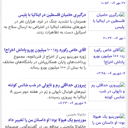
۲۷ مهر ۰۴ - ۱۰:۵۲
درگیری حامیان فلسطین در ایتالیا با پلیس
همزمان با تشدید جنگ در غزه، هزاران نفر در
شهرهای مختلف ایتالیا در اعتراض به ارسال سلاح به
اسرائیل دست به تظاهرات زدند.
۱ مهر ۰۴ - ۲۰:۲۴
آقای خاص رکورد زد؛ ۱۰۰ میلیون یورو پاداش اخراج!
ژوزه مورینیو پس از اخراج از فنرباغچه، مجموع
پرداخت‌های پایان همکاری‌اش در باشگاه‌های مختلف
را به بیش از ۱۰۰ میلیون یورو رساند.
۱۶ شهریور ۰۴ - ۰۳:۴۵
پیروزی حداقلی رم و ناپولی در شب شانس کونته
تیم‌های فوتبال ناپولی و رُم در هفته دوم سری A
ایتالیا به پیروزی رسیدند.
۹ شهریور ۰۴ - ۰۸:۲۳
جانلوکا مانچینی:
مورینیو یک هیولا بود؛ او داستان من را تغییر داد
جانلوکا مانچینی، مدافع رم، در گفت‌وگویی صمیمانه