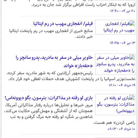
اروپا که به ابتکار احزاب راست افراطی برگزار شد جان به دربرد.
۲۰ تیر ۰۴ - ۱۲:۴۰
فیلم/ انفجاری مهیب در رم ایتالیا
منابع خبری از انفجاری مهیب در رم پایتخت ایتالیا
خبر دادند.
۱۳ تیر ۰۴ - ۱۴:۳۵
خاویر میلی در سفر به مادرید، پدرو سانچز را
«حقه‌باز» خواند
رئیس‌جمهور آرژانتین که به شهر مادرید سفر کرده،
نخست‌وزیر اسپانیا را در پایتخت کشورش هدف حملات لفظی خود قرار داد.
۱۹ خرداد ۰۴ - ۱۸:۱۰
بازی لو رفته در مذاکرات: بترسون، بگو دیوونه‌اس!
مرور خبرها و تحلیل‌ها درباره رفتار مذاکراتی آمریکا،
همچنان که از آشفتگی و مهمل‌گویی حکایت می‌کند،
شاهدی بر شگرد لو رفته «به مرگ گرفتن و به تب
راضی کردن» هم هست.
۱۰ خرداد ۰۴ - ۰۸:۱۳