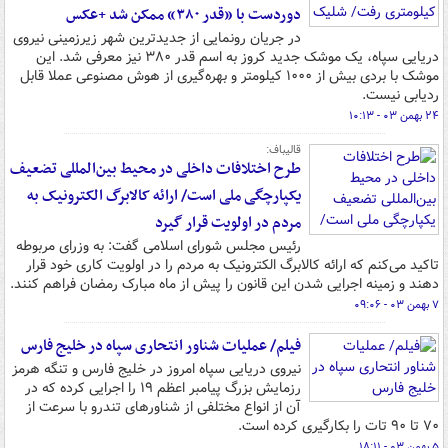
دوردست با «قدر ۳۸۰» ممکن شد +عکس
در جریان رونمایی از جدیدترین شهر زیرزمینی نیروی
دریایی سپاه، یک موشک جدید کروز به اسم قدر ۳۸۰ نیز معرفی شد. این
موشک با بردی بیش از ۱۰۰۰ کیلومتر و بهره‌گیری از هوش مصنوعی عملا قابل
ردیابی نیست.
۲۴ بهمن ۰۳ - ۱۰:۱۳
قالیباف:
طرح اختلافات داخلی در محیط بین‌المللی تضعیف
یکپارچگی ملی است/ ارائه کالابرگ الکترونیک به
مردم در اولویت قرار گیرد
رئیس مجلس شورای اسلامی گفت: به وزرای مربوطه
تاکید می‌کنم که ارائه کالابرگ الکترونیک به مردم را در اولویت کاری خود قرار
دهند و زمینه اجرایی شدن این قانون را پیش از ماه مبارک رمضان فراهم کنند.
۷ بهمن ۰۳ - ۰۹:۰۶
فیلم/ عملیات شناور انتحاری سپاه در خلیج فارس
نیروی دریایی سپاه امروز در خلیج فارس و تنگه هرمز
رزمایش بزرگ پیامبر اعظم ۱۹ را اجرایی کرده که در
آن از انواع مختلفی از شناورهای تندرو با سرعت از
۷۰ تا ۹۰ تات را بکارگیری کرده است.
۵ بهمن ۰۳ - ۱۸:۱۱