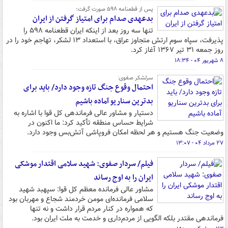
پس از قطعنامه ۵۹۸ صورت گرفت؛
بدعهدی صدام برای امتیاز گرفتن از ایران
تنها سه روز بعد از اینکه ایران قطعنامه ۵۹۸ را
پذیرفت، سپاه سوم ارتش متجاوز عراق، با استعداد ۱۳ لشکر، تهاجم خود را در
روز جمعه ۳۱ تیر ۱۳۶۷ آغاز کرد.
۸ شهریور ۰۴ - ۱۸:۳۴
سرلشکر صفوی:
احتمال وقوع جنگ تازه وجود دارد/ باید برای
بدترین سناریو آماده باشیم
دستیار و مشاور عالی فرماندهی کل قوا با اشاره به
شرایط حساس منطقه تأکید کرد: ما اکنون در
وضعیت جنگ هستیم و هر لحظه امکان فروپاشی آتش‌بس وجود دارد.
۲۷ مرداد ۰۴ - ۱۳:۰۷
فیلم/ سردار صفوی: شهید سلامی اقتدار موشکی
ایران را به اوج رساند
مشاور عالی فرمانده معظم کل قوا: سپهبد شهید
سلامی فرمانده‌ای مومن خردمند شجاع و مهربان بود
که همواره در کنار مردم قرار داشت و نه تنها
فرماندهی مقتدر بلکه الگویی از مردم‌داری و خدمت به ملت ایران بود.