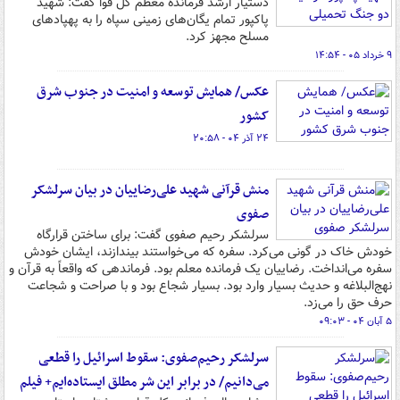
دستیار ارشد فرمانده معظم کل قوا گفت: شهید
پاکپور تمام یگان‌های زمینی سپاه را به پهپادهای
مسلح مجهز کرد.
۹ خرداد ۰۵ - ۱۴:۵۴
عکس/ همایش توسعه و امنیت در جنوب شرق
کشور
۲۴ آذر ۰۴ - ۲۰:۵۸
منش قرآنی شهید علی‌رضاییان در بیان سرلشکر
صفوی
سرلشکر رحیم صفوی گفت: برای ساختن قرارگاه
خودش خاک در گونی می‌کرد. سفره که می‌خواستند بیندازند، ایشان خودش
سفره می‌انداخت. رضاییان یک فرمانده معلم بود. فرماندهی که واقعاً به قرآن و
نهج‌البلاغه و حدیث بسیار وارد بود. بسیار شجاع بود و با صراحت و شجاعت
حرف حق را می‌زد.
۵ آبان ۰۴ - ۰۹:۰۳
سرلشکر رحیم‌صفوی: سقوط اسرائیل را قطعی
می‌دانیم/ در برابر این شر مطلق ایستاده‌ایم+ فیلم