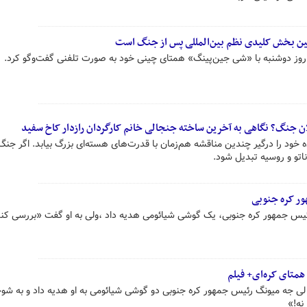
چین بخش کلیدی نظم بین‌المللی پس از جنگ است
 روز دوشنبه با «شی جین‌پینگ» همتای چینی خود به صورت تلفنی گفت‌وگو کرد.
علان جنگ؟ نگاهی به آخرین ساخته جنجالی خانم کارگردان رازدار کاخ سفید
ه خود را درگیر چندین مناقشه هم‌زمان با قدرت‌های هسته‌ای بزرگ بیابد. اگر جنگ
ناتو و روسیه تبدیل شود.
ور کره جنوبی
یس جمهور کره جنوبی، یک گوشی شیائومی هدیه داد ،ولی به او گفت «بررسی کند 
همتای کره‌ای+ فیلم
لی جه میونگ رئیس جمهور کره جنوبی دو گوشی شیائومی به او هدیه داد و به شو
نه!»