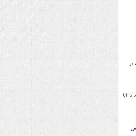
 در
که آیا
خی