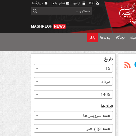
RSS
آرشیو
تماس با ما
دربارهٔ ما
MASHREGH
NEWS
یلم
دیدگاه
پیوندها
بازار
تاریخ
15
مرداد
1405
فیلترها
همه سرویس‌ها
همه انواع خبر