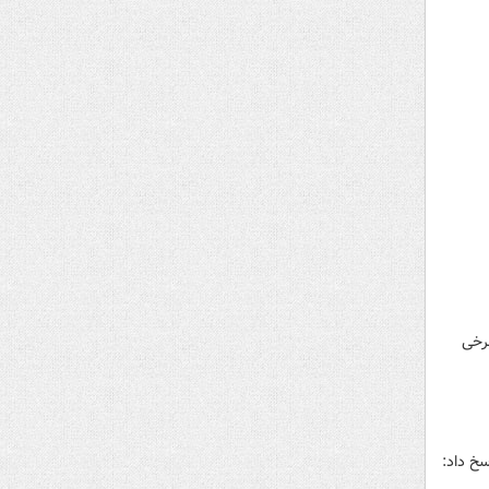
رفتن برخی
خ داد: