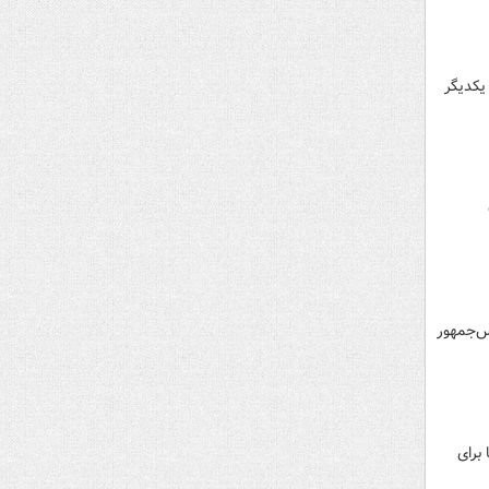
یکدیگر
س‌جمهور
برای