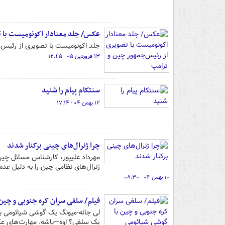
عکس/ جلد معنادار اکونومیست با ت
جلد اکونومیست با تصویری از رئیس‌ج
۱۳ فروردین ۰۵ - ۱۲:۴۵
سنتکام پیام را شنید
۱۲ بهمن ۰۴ - ۱۷:۱۴
چرا ژنرال‌های چینی برکنار شدند
ژنرال‌های نظامی چین را به دلیل عد
۱۰ بهمن ۰۴ - ۰۸:۳۰
فیلم/ سلفی سران کره جنوبی و چین
لی جائه-میونگ یک گوشی شیائومی بی
یک سلفی؟ اوه—باشه. مهارت‌های عک