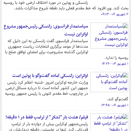
زلنسکی و پوتین در مورد اختلاف ارضی خود با روسیه
بحث کند. وی افزود که خط مقدم فعلی باید نقطه شروع مذاکرات باشد.
۲ شهریور ۰۴ - ۰۹:۱۳
سیاستمدار فرانسوی: زلنسکی رئیس‌جمهور مشروع
اوکراین نیست
سیاستمدار فرانسوی گفت زلنسکی به این دلیل که
مدت‌ها از موعد برگزاری انتخابات ریاست جمهوری
اوکراین گذشته مشروعیت برای امضای توافق صلح با
روسیه را ندارد.
۱ شهریور ۰۴ - ۱۴:۲۶
اوکراین: زلنسکی آماده گفت‌وگو با پوتین است
وزارت خارجه اوکراین امروز -شنبه- اعلام کرد رئیس
جمهور این کشور آماده است تا درباره مسائل ارضی
در چارچوب خط مقدم کنونی با رئیس جمهور روسیه
گفت‌وگو کند.
۱ شهریور ۰۴ - ۱۳:۴۵
فیلم/ هشت بار "تشکر" از ترامپ فقط در ۱ دقیقه!
رئیس‌جمهور اوکراین بیش از دوازده بار از ترامپ
قدردانی کرد. تنها در نخستین دقیقه دیدارشان در