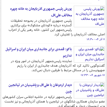
یورش پلیس جمهوری آذربایجان به خانه چهره
مخالف علی‌اف
پلیس جمهوری آذربایجان در بحبوحه تحقیقات
گسترده درباره «کودتای مشکوک» برای برکناری
رئیس‌جمهور این کشور، خانه رهبر یکی از احزاب
اصلی مخالف آذربایجان را تفتیش کرد.
۸ آذر ۰۴ - ۱۸:۳۰
باکو: قصدی برای جانبداری میان ایران و اسرائیل
نداریم
نماینده رئیس‌جمهور آذربایجان در امور ویژه در
گفت‌وگویی تاکید کرد که آذربایجان هدف جانبداری از ایران یا رژیم
صهیونیستی را در مسائل مرتبط با طرفین دنبال نمی‌کند.
۱۷ شهریور ۰۴ - ۱۷:۳۳
دیدار اردوغان با علی‌اف و پاشینیان در تیانجین
چین
رئیس‌جمهور ترکیه در حاشیه اجلاس سران کشورهای
عضو سازمان همکاری شانگهای در تیانجین با همتای آذربایجانی و نیز نخست
وزیر ارمنستان دیدار و گفت‌وگو کرد.