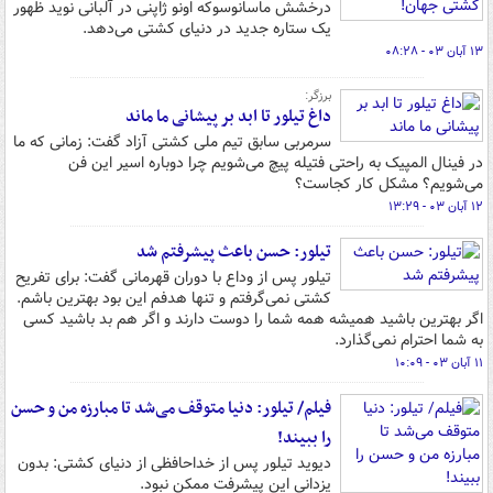
درخشش ماسانوسوکه اونو ژاپنی در آلبانی نوید ظهور
یک ستاره جدید در دنیای کشتی می‌دهد.
۱۳ آبان ۰۳ - ۰۸:۲۸
برزگر:
داغ تیلور تا ابد بر پیشانی ما ماند
سرمربی سابق تیم ملی کشتی آزاد گفت: زمانی که ما
در فینال المپیک به راحتی فتیله پیچ می‌شویم چرا دوباره اسیر این فن
می‌شویم؟ مشکل کار کجاست؟
۱۲ آبان ۰۳ - ۱۳:۲۹
تیلور: حسن باعث پیشرفتم شد
تیلور پس از وداع با دوران قهرمانی گفت: برای تفریح
کشتی نمی‌گرفتم و تنها هدفم این بود بهترین باشم.
اگر بهترین باشید همیشه همه شما را دوست دارند و اگر هم بد باشید کسی
به شما احترام نمی‌گذارد.
۱۱ آبان ۰۳ - ۱۰:۰۹
فیلم/ تیلور: دنیا متوقف می‌شد تا مبارزه من و حسن
را ببیند!
دیوید تیلور پس از خداحافظی از دنیای کشتی: بدون
یزدانی این پیشرفت ممکن نبود.