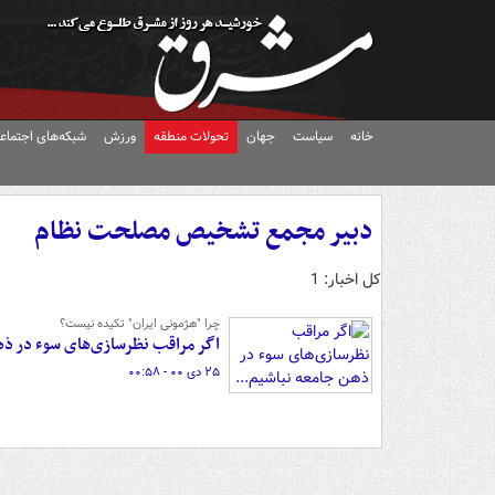
خانه
سیاست
جهان
تحولات منطقه
ورزش
شبکه‌های اجتماع
دبیر مجمع تشخیص مصلحت نظام
کل اخبار: 1
چرا "هژمونی ایران" تکیده نیست؟
اگر مراقب نظرسازی‌های سوء در ذه
۲۵ دی ۰۰ - ۰۰:۵۸