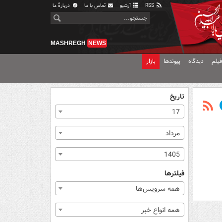
RSS
آرشیو
تماس با ما
دربارهٔ ما
MASHREGH
NEWS
یلم
دیدگاه
پیوندها
بازار
تاریخ
17
مرداد
1405
فیلترها
همه سرویس‌ها
همه انواع خبر