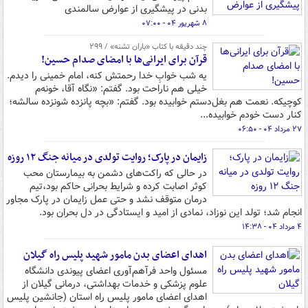
بدنی در پیشگیری از عوارض سالمندی
۸ شهریور ۰۴ - ۰۷:۰۰
چند دقیقه با کتاب‌ «باران تشنه» / ۲۹۹
قرآن برای ایرانی‌ها با امضای صدام حسین!
یه شب خوابِ خدا رحمتش کنه، امام خمینی را دیدم.
خیلی هم ناراحت بود. گفتم: «نگاه آقا، خونه‌م
کوچیکه. نعمت هم بغل‌دستم خوابیده بود. گفتم: «بچه پانزده شونزده سالشه؛
کنار دست خودم خوابیده...
۲۷ مرداد ۰۴ - ۰۶:۵۰
زایمان در پارک؛ روایت تولدی در میانه جنگ ۱۲ روزه
در حالی که راکت‌های دشمن به بیمارستان محب
کوثر اصابت کرده و شرایط بحرانی حاکم بود،تیم
درمان متوقف نشد و حتی عمل زایمان در پارک مجاور
انجام شد؛ تولد این نوزاد، نمادی از امید و ایستادگی در دل بحران بود.
۴ مرداد ۰۴ - ۱۴:۳۸
اهدای اعضای بدن مامور شهید پلیس راه گیلان
مسئول واحد فرآهم‌آوری اعضای پیوندی دانشگاه
علوم پزشکی و خدمات بهداشتی، درمانی گیلان از
اهدای اعضای مامور پلیس راه استان (جانشین پلیس