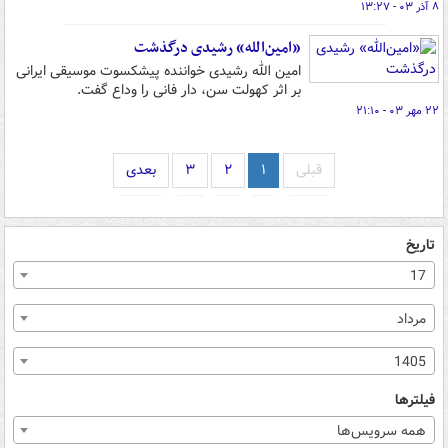
۸ آذر ۰۳ - ۱۳:۲۷
«امین‌الله» رشیدی درگذشت
امین الله رشیدی خواننده پیشکسوت موسیقی ایرانی
بر اثر کهولت سن، دار فانی را وداع گفت.
۲۲ مهر ۰۳ - ۲۱:۱۰
قبلی
۱
۲
۳
بعدی
تاریخ
17
مرداد
1405
فیلترها
همه سرویس‌ها