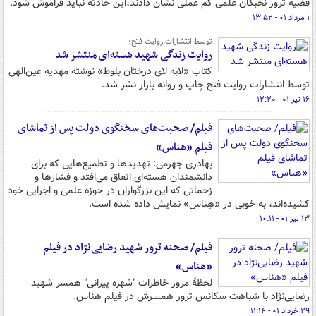
قضیه ترور نخبگان علمی کم عملی نشان دادند،این حادثه نباید فراموش شود.
۱ مرداد ۰۱ - ۱۳:۵۲
توسط انتشارات روایت فتح؛
روایت زندگی شهید هسته‌ای منتشر شد
کتاب «لابه لای درختان بلوط» نوشته مهدیه عین‌الهی
توسط انتشارات روایت فتح چاپ و روانه بازار نشر شد.
۱۶ تیر ۰۱ - ۱۲:۲۰
فیلم/ صحبت‌های سخنگوی دولت پس از تماشای
فیلم «هناس»
بهادری جهرمی: تهدیدها و تطمیع‌هایی که برای
دانشمندان هسته‌ای اتفاق می‌افتد و فشارها و
زحماتی که این بزرگواران در حوزه علمی و اجرایی خود
کشیده‌اند، به خوبی در «هِناس» نمایش داده شده است.
۱۳ تیر ۰۱ - ۱۰:۱۱
فیلم/ صحنه ترور شهید رضایی‌نژاد در فیلم
«هناس»
لحظهٔ مرور خاطرات "شهره پیرانی" همسر شهید
رضایی‌نژاد با شباهت سکانس ترور همسرش در فیلم هناس.
۲۹ خرداد ۰۱ - ۱۱:۱۴