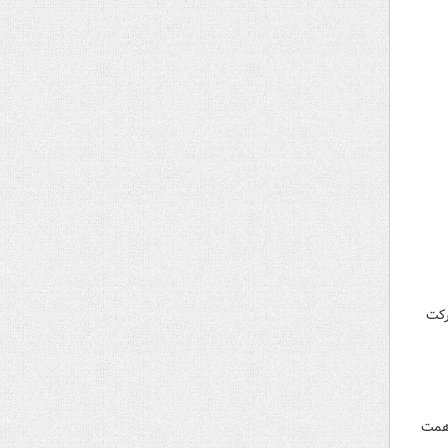
رکت
 همت