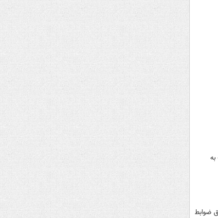
به
ق ضوابط