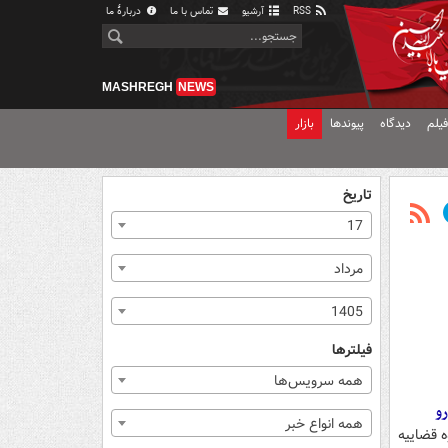
RSS
آرشیو
تماس با ما
دربارهٔ ما
MASHREGH
NEWS
یلم
دیدگاه
پیوندها
بازار
تاریخ
17
مرداد
1405
فیلترها
همه سرویس‌ها
همه انواع خبر
ه قضاییه