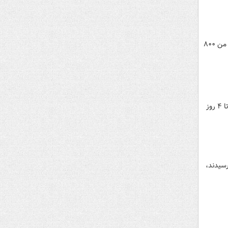
واکنش علی صالحی دادستان تهران به سخنان ترامپ: منتظر احکام تروریست‌ها باش! ترامپ گفته بود ایرانی‌ها به‌خاطر من ۸۰۰
دادستان تهران گفت: تعدادی از پرونده‌های مرتبط با اغتشاشگران که اتهام آنها منطبق با جرم محاربه است به زودی(۳ تا ۴ روز
رسیدند،