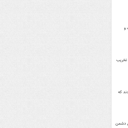
 و
 تخریب
اسایی شدند که
های حامی دشمن